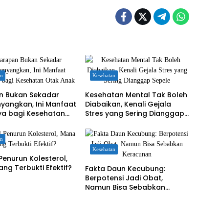
an
Kesehatan
n Bukan Sekadar
Kesehatan Mental Tak Boleh
yangkan, Ini Manfaat
Diabaikan, Kenali Gejala
ya bagi Kesehatan
Stres yang Sering Dianggap
nak
Sepele
an
Kesehatan
Penurun Kolesterol,
ng Terbukti Efektif?
Fakta Daun Kecubung:
Berpotensi Jadi Obat,
Namun Bisa Sebabkan
Keracunan