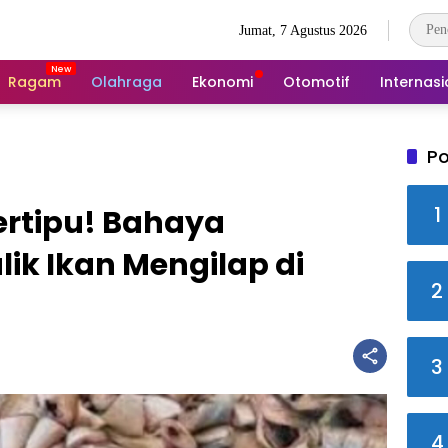
Jumat, 7 Agustus 2026
Ragam
Olahraga
Ekonomi
Otomotif
Internasi
Po
1
rtipu! Bahaya
lik Ikan Mengilap di
2
3
4