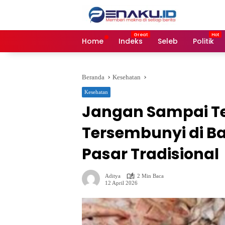
Langsung
ke
konten
Home
Indeks
Seleb
Politik
Beranda
Kesehatan
Kesehatan
Jangan Sampai Te
Tersembunyi di Ba
Pasar Tradisional
Aditya
2 Min Baca
12 April 2026