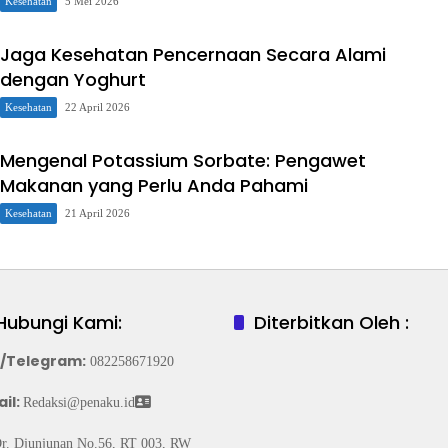
Kesehatan
5 Mei 2026
Jaga Kesehatan Pencernaan Secara Alami
dengan Yoghurt
Kesehatan
22 April 2026
Mengenal Potassium Sorbate: Pengawet
Makanan yang Perlu Anda Pahami
Kesehatan
21 April 2026
Hubungi Kami:
Diterbitkan Oleh :
/Telegram
:
082258671920
il:
Redaksi@penaku.id
Dr. Djunjunan No.56, RT 003, RW