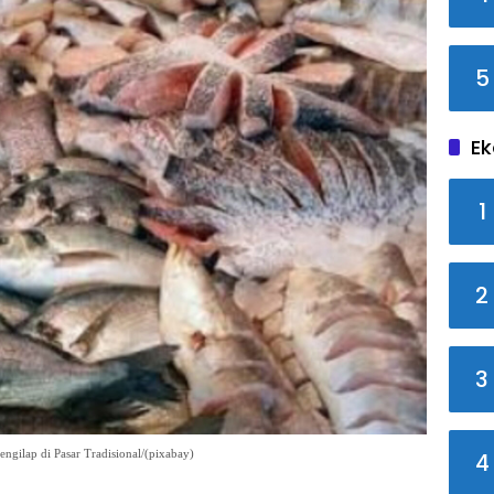
5
Ek
1
2
3
ngilap di Pasar Tradisional/(pixabay)
4