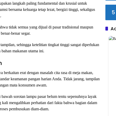
upakan langkah paling fundamental dan krusial untuk
i bersama keluarga tetap lezat, bergizi tinggi, sekaligus
5
.
ahwa tidak semua yang dijual di pasar tradisional maupun
A
benar-benar segar.
mpilan, sehingga ketelitian tingkat tinggi sangat diperlukan
h bahan makanan utama ini.
n
a berkaitan erat dengan masalah cita rasa di meja makan,
standar keamanan pangan harian Anda. Tidak jarang, tampilan
ndangan mata konsumen awam.
di bawah sorotan lampu pasar belum tentu sepenuhnya layak
g kali mengalihkan perhatian dari fakta bahwa bagian dalam
roses pembusukan diam-diam.