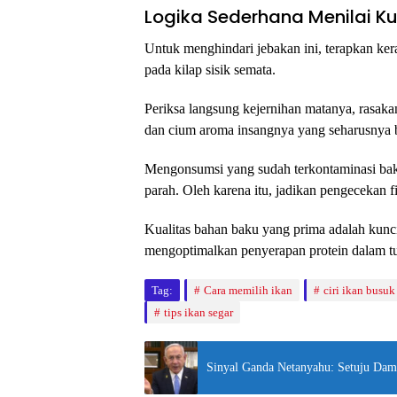
Logika Sederhana Menilai Ku
Untuk menghindari jebakan ini, terapkan kera
pada kilap sisik semata.
Periksa langsung kejernihan matanya, rasaka
dan cium aroma insangnya yang seharusnya b
Mengonsumsi yang sudah terkontaminasi bak
parah. Oleh karena itu, jadikan pengecekan f
Kualitas bahan baku yang prima adalah kunc
mengoptimalkan penyerapan protein dalam 
Tag:
Cara memilih ikan
ciri ikan busuk
tips ikan segar
Sinyal Ganda Netanyahu: Setuju Dama