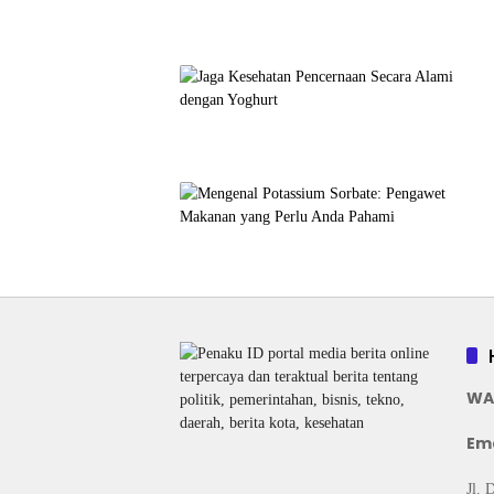
WA
Ema
Jl. 