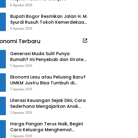
Kebakaran
6 Agustus 2026
Bupati Bogor Resmikan Jalan H. M.
Syurdi Rusuh Tokoh Kemerdekaan
Asal Jonggol
6 Agustus 2026
onomi Terbaru
Generasi Muda Sulit Punya
Rumah? Ini Penyebab dan Strategi
Mengatasinya
5 Agustus 2026
Ekonomi Lesu atau Peluang Baru?
UMKM Justru Bisa Tumbuh di
Tengah Ketidakpastian
5 Agustus 2026
Literasi Keuangan Sejak Dini, Cara
Sederhana Mengajarkan Anak
Mengelola Uang
5 Agustus 2026
Harga Pangan Terus Naik, Begini
Cara Keluarga Menghemat
Belanja
5 Agustus 2026