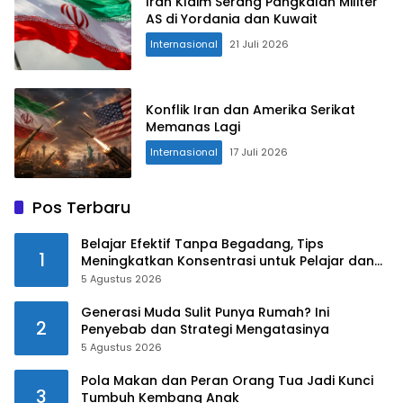
Iran Klaim Serang Pangkalan Militer
AS di Yordania dan Kuwait
Internasional
21 Juli 2026
Konflik Iran dan Amerika Serikat
Memanas Lagi
Internasional
17 Juli 2026
Pos Terbaru
Belajar Efektif Tanpa Begadang, Tips
1
Meningkatkan Konsentrasi untuk Pelajar dan
Mahasiswa
5 Agustus 2026
Generasi Muda Sulit Punya Rumah? Ini
2
Penyebab dan Strategi Mengatasinya
5 Agustus 2026
Pola Makan dan Peran Orang Tua Jadi Kunci
3
Tumbuh Kembang Anak