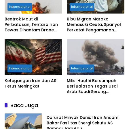
Internasional
Internasional
Bentrok Maut di
Ribu Migran Maroko
Perbatasan, Tentara Iran
Memasuki Ceuta, Spanyol
Tewas Dihantam Drone
Perketat Pengamanan
dan RPG Kelompok Kurdi!
Perbatasan
Internasional
Internasional
Ketegangan Iran dan AS
Milisi Houthi Bersumpah
Terus Meningkat
Beri Balasan Tegas Usai
Arab Saudi Serang
Hodeidah Yaman
Baca Juga
Darurat Minyak Dunia! Iran Ancam
Bakar Fasilitas Energi Sekutu AS
Sampai Jadi Abu