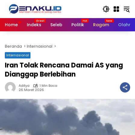
Langsung
ke
konten
Home
Indeks
Seleb
Politik
Ragam
Olahra
Beranda
Internasional
Internasional
Iran Tolak Rencana Damai AS yang
Dianggap Berlebihan
Aditya
1 Min Baca
26 Maret 2026