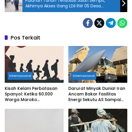
Puluhan Tahun Terisolasi Jalan Sempit,
Akhirnya Akses Gang LDII RW 05 Desa
Gunung Putri Diperlebar
Pos Terkait
Internasional
Internasional
Kisah Kelam Perbatasan
Darurat Minyak Dunia! Iran
Spanyol: Ketika 60.000
Ancam Bakar Fasilitas
Warga Maroko
Energi Sekutu AS Sampai
Pertaruhkan Nyawa Demi
Jadi Abu
Ceuta