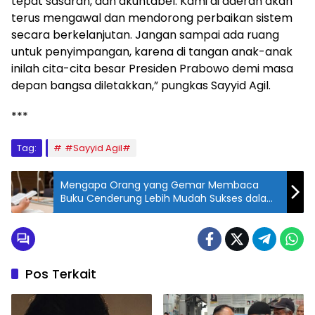
tepat sasaran, dan akuntabel. Kami di daerah akan
terus mengawal dan mendorong perbaikan sistem
secara berkelanjutan. Jangan sampai ada ruang
untuk penyimpangan, karena di tangan anak-anak
inilah cita-cita besar Presiden Prabowo demi masa
depan bangsa diletakkan,” pungkas Sayyid Agil.
***
Tag:
#Sayyid Agil#
Mengapa Orang yang Gemar Membaca
Buku Cenderung Lebih Mudah Sukses dalam
Karier?
Pos Terkait