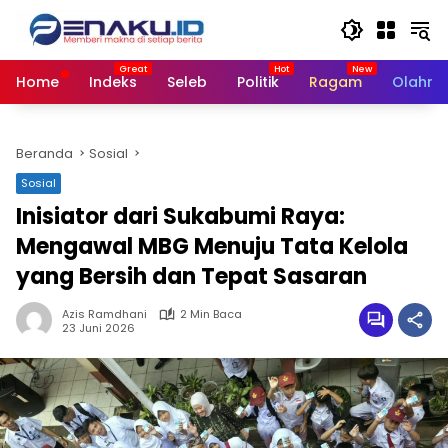
Langsung
ke
konten
Home
Indeks
Seleb
Politik
Ragam
Olahra
Beranda
Sosial
Sosial
Inisiator dari Sukabumi Raya:
Mengawal MBG Menuju Tata Kelola
yang Bersih dan Tepat Sasaran
Azis Ramdhani
2 Min Baca
23 Juni 2026