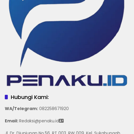
Hubungi Kami:
WA/Telegram
:
082258671920
Email:
Redaksi@penaku.id
Jl. Dr. Djunjunan No.56, RT 003, RW 009. Kel. Sukabungah,