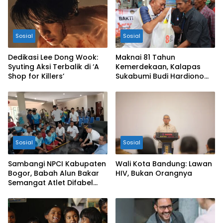
Sosial
Sosial
Dedikasi Lee Dong Wook:
Maknai 81 Tahun
Syuting Aksi Terbalik di ‘A
Kemerdekaan, Kalapas
Shop for Killers’
Sukabumi Budi Hardiono
Turun Langsung Salurkan
Bantuan ke Panti Asuhan
Sosial
Sosial
Sambangi NPCI Kabupaten
Wali Kota Bandung: Lawan
Bogor, Babah Alun Bakar
HIV, Bukan Orangnya
Semangat Atlet Difabel
dan Beri Motivasi