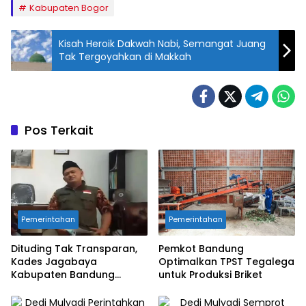
Kabupaten Bogor
Kisah Heroik Dakwah Nabi, Semangat Juang
Tak Tergoyahkan di Makkah
Pos Terkait
Pemerintahan
Pemerintahan
Dituding Tak Transparan,
Pemkot Bandung
Kades Jagabaya
Optimalkan TPST Tegalega
Kabupaten Bandung
untuk Produksi Briket
Angkat Bicara