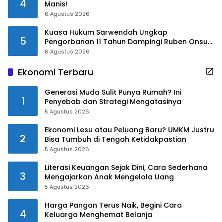
4
Manis!
6 Agustus 2026
Kuasa Hukum Sarwendah Ungkap
5
Pengorbanan 11 Tahun Dampingi Ruben Onsu
Saat Sakit
6 Agustus 2026
Ekonomi Terbaru
Generasi Muda Sulit Punya Rumah? Ini
1
Penyebab dan Strategi Mengatasinya
5 Agustus 2026
Ekonomi Lesu atau Peluang Baru? UMKM Justru
2
Bisa Tumbuh di Tengah Ketidakpastian
5 Agustus 2026
Literasi Keuangan Sejak Dini, Cara Sederhana
3
Mengajarkan Anak Mengelola Uang
5 Agustus 2026
Harga Pangan Terus Naik, Begini Cara
4
Keluarga Menghemat Belanja