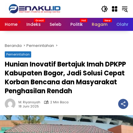
Langsung
ke
konten
Home
Indeks
Seleb
Politik
Ragam
Olahra
Beranda
Pemerintahan
Pemerintahan
Hunian Inovatif Bertajuk Imah DPKPP
Kabupaten Bogor, Jadi Solusi Cepat
Korban Bencana dan Masyarakat
Penghasilan Rendah
M. Riyansyah
2 Min Baca
18 Juni 2025