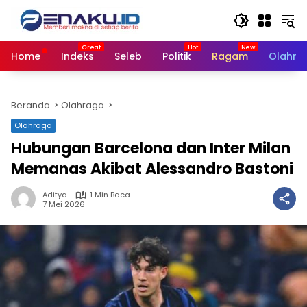
Langsung
ke
konten
Home
Indeks
Seleb
Politik
Ragam
Olahra
Beranda
Olahraga
Olahraga
Hubungan Barcelona dan Inter Milan
Memanas Akibat Alessandro Bastoni
Aditya
1 Min Baca
7 Mei 2026