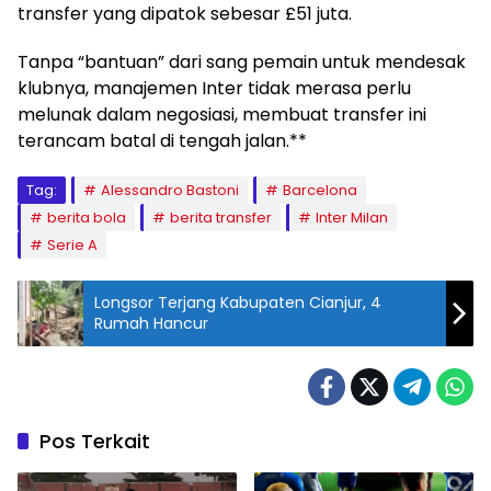
transfer yang dipatok sebesar £51 juta.
Tanpa “bantuan” dari sang pemain untuk mendesak
klubnya, manajemen Inter tidak merasa perlu
melunak dalam negosiasi, membuat transfer ini
terancam batal di tengah jalan.**
Tag:
Alessandro Bastoni
Barcelona
berita bola
berita transfer
Inter Milan
Serie A
Longsor Terjang Kabupaten Cianjur, 4
Rumah Hancur
Pos Terkait