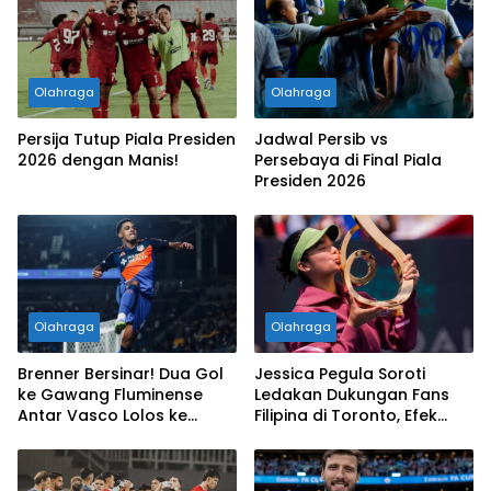
Olahraga
Olahraga
Persija Tutup Piala Presiden
Jadwal Persib vs
2026 dengan Manis!
Persebaya di Final Piala
Presiden 2026
Olahraga
Olahraga
Brenner Bersinar! Dua Gol
Jessica Pegula Soroti
ke Gawang Fluminense
Ledakan Dukungan Fans
Antar Vasco Lolos ke
Filipina di Toronto, Efek
Perempat Final Copa do
Alexandra Eala Makin
Brasil
Terasa