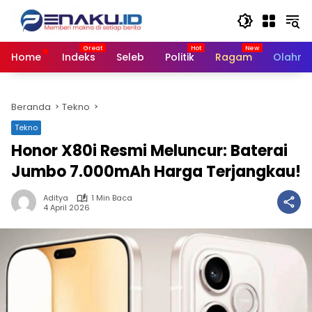
Langsung
ke
konten
Home
Indeks
Seleb
Politik
Ragam
Olahra
Beranda
Tekno
Tekno
Honor X80i Resmi Meluncur: Baterai
Jumbo 7.000mAh Harga Terjangkau!
Aditya
1 Min Baca
4 April 2026