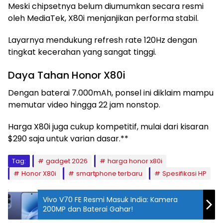
Meski chipsetnya belum diumumkan secara resmi
oleh MediaTek, X80i menjanjikan performa stabil.
Layarnya mendukung refresh rate 120Hz dengan
tingkat kecerahan yang sangat tinggi.
Daya Tahan Honor X80i
Dengan baterai 7.000mAh, ponsel ini diklaim mampu
memutar video hingga 22 jam nonstop.
Harga X80i juga cukup kompetitif, mulai dari kisaran
$290 saja untuk varian dasar.**
Tag:
gadget 2026
harga honor x80i
Honor X80i
smartphone terbaru
Spesifikasi HP
Vivo V70 FE Resmi Masuk India: Kamera
200MP dan Baterai Gahar!