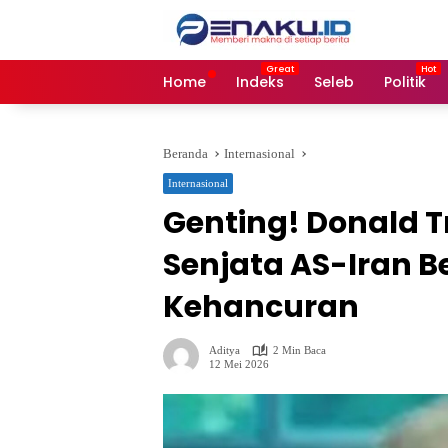
Langsung
ke
konten
Home
Indeks
Seleb
Politik
Beranda
Internasional
Internasional
Genting! Donald 
Senjata AS-Iran 
Kehancuran
Aditya
2 Min Baca
12 Mei 2026