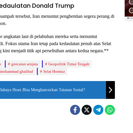
edaulatan Donald Trump
sampah tersebut, Iran menuntut penghentian segera perang di
non.
e angkatan laut di pelabuhan mereka serta menuntut
i. Fokus utama Iran tetap pada kedaulatan penuh atas Selat
kini menjadi titik api perselisihan antara kedua negara.**
p
gencatan senjata
Geopolitik Timur Tengah
mohammad ghalibaf
Selat Hormuz
Bahaya Hoax Bisa Menghancurkan Tatanan Sosial?