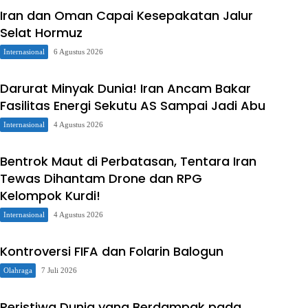
Iran dan Oman Capai Kesepakatan Jalur
Selat Hormuz
Internasional
6 Agustus 2026
Darurat Minyak Dunia! Iran Ancam Bakar
Fasilitas Energi Sekutu AS Sampai Jadi Abu
Internasional
4 Agustus 2026
Bentrok Maut di Perbatasan, Tentara Iran
Tewas Dihantam Drone dan RPG
Kelompok Kurdi!
Internasional
4 Agustus 2026
Kontroversi FIFA dan Folarin Balogun
Olahraga
7 Juli 2026
Peristiwa Dunia yang Berdampak pada