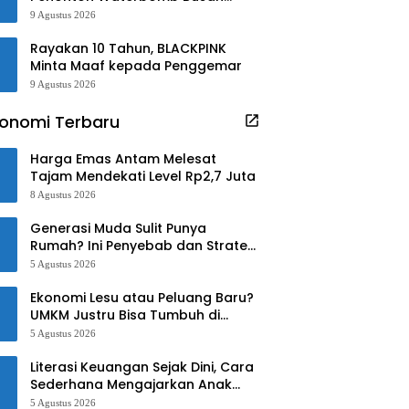
dengan Gaya Hero
9 Agustus 2026
Rayakan 10 Tahun, BLACKPINK
Minta Maaf kepada Penggemar
9 Agustus 2026
onomi Terbaru
Harga Emas Antam Melesat
Tajam Mendekati Level Rp2,7 Juta
8 Agustus 2026
Generasi Muda Sulit Punya
Rumah? Ini Penyebab dan Strategi
Mengatasinya
5 Agustus 2026
Ekonomi Lesu atau Peluang Baru?
UMKM Justru Bisa Tumbuh di
Tengah Ketidakpastian
5 Agustus 2026
Literasi Keuangan Sejak Dini, Cara
Sederhana Mengajarkan Anak
Mengelola Uang
5 Agustus 2026