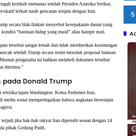
Tengah kembali memanas setelah Presiden Amerika Serikat,
katif terkait nasib gencatan senjata dengan Iran.
5
rump secara blak-blakan menyebut kesepakatan damai yang
m kondisi “bantuan hidup yang masif” alias hampir mati.
A
njata tersebut sangat lemah dan tidak memberikan keuntungan
uncak setelah Trump secara resmi menolak proposal balasan
. Mantan pengusaha ini bahkan melabeli dokumen tersebut
t diterima.”
an pada Donald Trump
 retorika tajam Washington. Ketua Parlemen Iran,
 media sosial memperingatkan bahwa angkatan bersenjata
agresi.
terjadi jika hak-hak rakyat Iran dipenuhi sesuai dengan 14
ada pihak Gedung Putih.