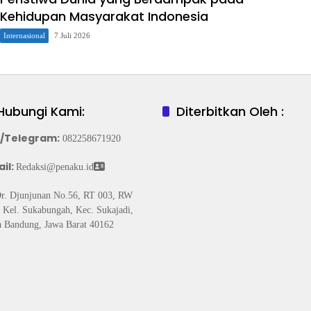
Kehidupan Masyarakat Indonesia
Internasional
7 Juli 2026
Hubungi Kami:
Diterbitkan Oleh :
/Telegram
:
082258671920
il:
Redaksi@penaku.id
Dr. Djunjunan No.56, RT 003, RW
 Kel. Sukabungah, Kec. Sukajadi,
 Bandung, Jawa Barat 40162