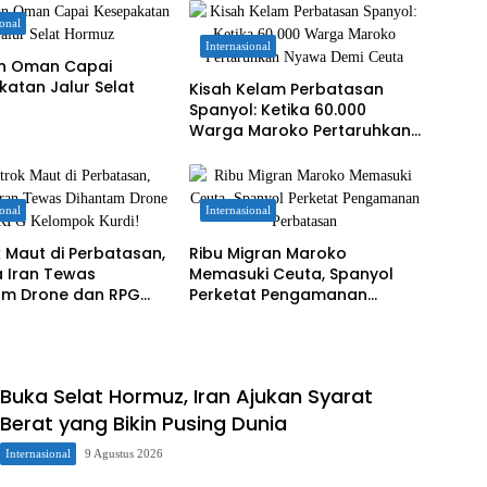
ional
Internasional
an Oman Capai
atan Jalur Selat
Kisah Kelam Perbatasan
z
Spanyol: Ketika 60.000
Warga Maroko Pertaruhkan
Nyawa Demi Ceuta
ional
Internasional
 Maut di Perbatasan,
Ribu Migran Maroko
a Iran Tewas
Memasuki Ceuta, Spanyol
am Drone dan RPG
Perketat Pengamanan
k Kurdi!
Perbatasan
Buka Selat Hormuz, Iran Ajukan Syarat
Berat yang Bikin Pusing Dunia
Internasional
9 Agustus 2026