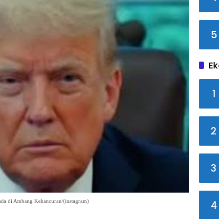
5
Ek
1
2
3
ada di Ambang Kehancuran/(instagram)
4