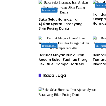
Internas
Internasional
Iran d
Kesepak
Buka Selat Hormuz, Iran
Hormu
Ajukan Syarat Berat yang
Bikin Pusing Dunia
Internasional
Internas
Darurat Minyak Dunia! Iran
Bentrok
Ancam Bakar Fasilitas Energi
Tentar
Sekutu AS Sampai Jadi Abu
Dihant
Kelompo
Baca Juga