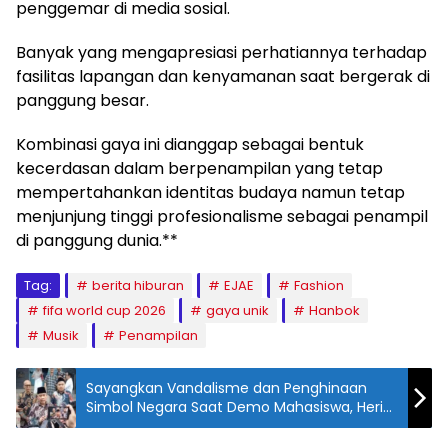
penggemar di media sosial.
Banyak yang mengapresiasi perhatiannya terhadap
fasilitas lapangan dan kenyamanan saat bergerak di
panggung besar.
Kombinasi gaya ini dianggap sebagai bentuk
kecerdasan dalam berpenampilan yang tetap
mempertahankan identitas budaya namun tetap
menjunjung tinggi profesionalisme sebagai penampil
di panggung dunia.**
Tag:
berita hiburan
EJAE
Fashion
fifa world cup 2026
gaya unik
Hanbok
Musik
Penampilan
Sayangkan Vandalisme dan Penghinaan
Simbol Negara Saat Demo Mahasiswa, Heri
Gunawan: Kritik Harus Tetap Jaga Batas Etika