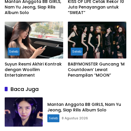
Mantan Anggota BB GIRLS,
KISS OF LIFE Cetak Rekor 10
Nam Yu Jeong, Siap Rilis
Juta Penayangan untuk
Album Solo
“SWEAT”
Seleb
Seleb
Suyun Resmi Akhiri Kontrak
BABYMONSTER Guncang ‘M
dengan Woollim
Countdown’ Lewat
Entertainment
Penampilan “MOON”
Baca Juga
Mantan Anggota BB GIRLS, Nam Yu
Jeong, Siap Rilis Album Solo
Seleb
8 Agustus 2026