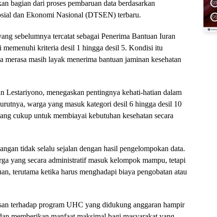
kan bagian dari proses pembaruan data berdasarkan
sial dan Ekonomi Nasional (DTSEN) terbaru.
yang sebelumnya tercatat sebagai Penerima Bantuan Iuran
 memenuhi kriteria desil 1 hingga desil 5. Kondisi itu
 merasa masih layak menerima bantuan jaminan kesehatan
Lestariyono, menegaskan pentingnya kehati-hatian dalam
urutnya, warga yang masuk kategori desil 6 hingga desil 10
ang cukup untuk membiayai kebutuhan kesehatan secara
angan tidak selalu sejalan dengan hasil pengelompokan data.
rga yang secara administratif masuk kelompok mampu, tetapi
n, terutama ketika harus menghadapi biaya pengobatan atau
san terhadap program UHC yang didukung anggaran hampir
n dan memberikan manfaat maksimal bagi masyarakat yang