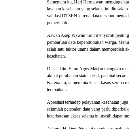
Sementara itu, Heri Hermawan mengingatkan
layanan kesehatan yang selama ini dirasakan
validasi DTSEN karena data tersebut menjad
pemerintah.
Aswan Asep Wawan turut menyoroti pentingn
pembaruan data kependudukan warga. Menuru
salah satu faktor utama dalam memperoleh ak
kesehatan.
Di sisi lain, Elton Agus Marjan mengaku ma
akibat perubahan status desil, padahal seca
Karena itu, ia meminta kasus-kasus serupa m
terabaikan.
Apresiasi terhadap pelayanan kesehatan juga 
sejumlah persoalan data yang perlu diperbai
keterbatasan akses selama ini masih dapat m
Adapun H. Deni Nursani meminta rumah sak