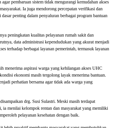
 agar pembaruan sistem tidak mengurangi kemudahan akses
 masyarakat. Ia juga mendorong percepatan verifikasi dan
i dasar penting dalam penyaluran berbagai program bantuan
ya peningkatan kualitas pelayanan rumah sakit dan
tnya, data administrasi kependudukan yang akurat menjadi
ses terhadap berbagai layanan pemerintah, termasuk layanan
sih menerima aspirasi warga yang kehilangan akses UHC
ra kondisi ekonomi masih tergolong layak menerima bantuan.
enjadi perhatian bersama agar tidak ada warga yang
disampaikan drg. Susi Sulastri. Meski masih terdapat
ki, ia menilai kelompok rentan dan masyarakat yang memiliki
emperoleh pelayanan kesehatan dengan baik.
it lebih proaktif membantu masyarakat yang membutuhkan