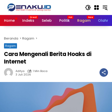
Langsung
ke
konten
Home
Indeks
Seleb
Politik
Ragam
Olahra
Beranda
Ragam
Ragam
Cara Mengenali Berita Hoaks di
Internet
Aditya
1 Min Baca
3 Juli 2026