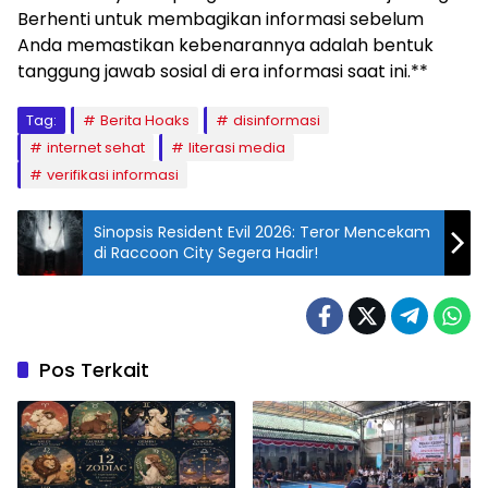
Berhenti untuk membagikan informasi sebelum
Anda memastikan kebenarannya adalah bentuk
tanggung jawab sosial di era informasi saat ini.**
Tag:
Berita Hoaks
disinformasi
internet sehat
literasi media
verifikasi informasi
Sinopsis Resident Evil 2026: Teror Mencekam
di Raccoon City Segera Hadir!
Pos Terkait