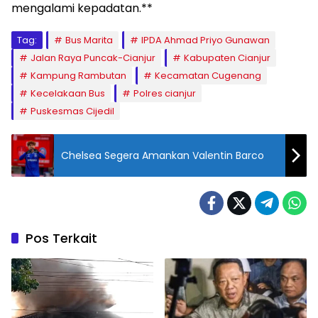
mengalami kepadatan.**
Tag:
Bus Marita
IPDA Ahmad Priyo Gunawan
Jalan Raya Puncak-Cianjur
Kabupaten Cianjur
Kampung Rambutan
Kecamatan Cugenang
Kecelakaan Bus
Polres cianjur
Puskesmas Cijedil
Chelsea Segera Amankan Valentin Barco
Pos Terkait