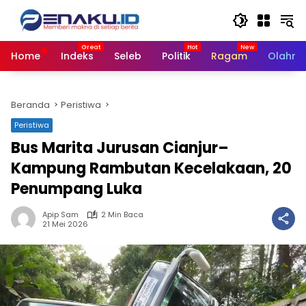
Langsung
ke
konten
Home
Indeks
Seleb
Politik
Ragam
Olahra
Beranda
Peristiwa
Peristiwa
Bus Marita Jurusan Cianjur–
Kampung Rambutan Kecelakaan, 20
Penumpang Luka
Apip Sam
2 Min Baca
21 Mei 2026