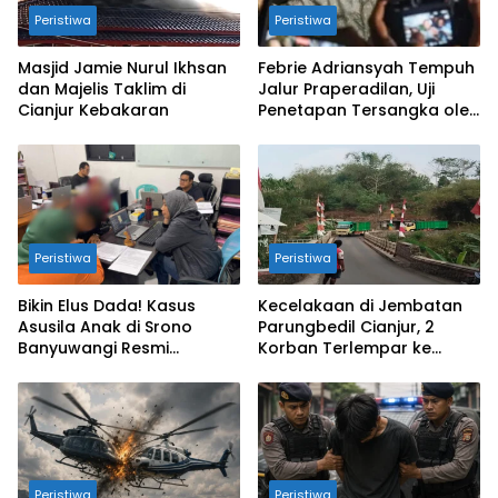
Peristiwa
Peristiwa
Masjid Jamie Nurul Ikhsan
Febrie Adriansyah Tempuh
dan Majelis Taklim di
Jalur Praperadilan, Uji
Cianjur Kebakaran
Penetapan Tersangka oleh
Kejagung dan Polri
Peristiwa
Peristiwa
Bikin Elus Dada! Kasus
Kecelakaan di Jembatan
Asusila Anak di Srono
Parungbedil Cianjur, 2
Banyuwangi Resmi
Korban Terlempar ke
Dibongkar Polisi
Jurang
Peristiwa
Peristiwa