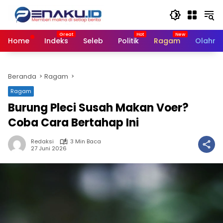
Langsung
ke
konten
Home
Indeks
Seleb
Politik
Ragam
Olahra
Beranda
Ragam
Ragam
Burung Pleci Susah Makan Voer?
Coba Cara Bertahap Ini
Redaksi
3 Min Baca
27 Juni 2026