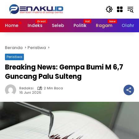
Langsung
ke
konten
Home
Indeks
Seleb
Politik
Ragam
Olahra
Beranda
Peristiwa
Peristiwa
Breaking News: Gempa Bumi M 6,7
Guncang Palu Sulteng
Redaksi
2 Min Baca
16 Juni 2026