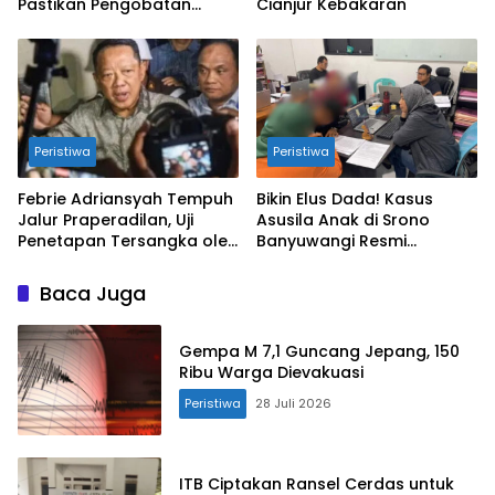
Pastikan Pengobatan
Cianjur Kebakaran
Gratis!!
Peristiwa
Peristiwa
Febrie Adriansyah Tempuh
Bikin Elus Dada! Kasus
Jalur Praperadilan, Uji
Asusila Anak di Srono
Penetapan Tersangka oleh
Banyuwangi Resmi
Kejagung dan Polri
Dibongkar Polisi
Baca Juga
Gempa M 7,1 Guncang Jepang, 150
Ribu Warga Dievakuasi
Peristiwa
28 Juli 2026
ITB Ciptakan Ransel Cerdas untuk