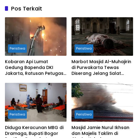
Pos Terkait
Peristiwa
Peristiwa
Kobaran Api Lumat
Marbot Masjid Al-Muhajirin
Gedung Bapenda DKI
di Purwakarta Tewas
Jakarta, Ratusan Petugas
Diserang Jelang Salat
Diterjunkan
Zuhur
Peristiwa
Peristiwa
Diduga Keracunan MBG di
Masjid Jamie Nurul Ikhsan
Dramaga, Bupati Bogor
dan Majelis Taklim di