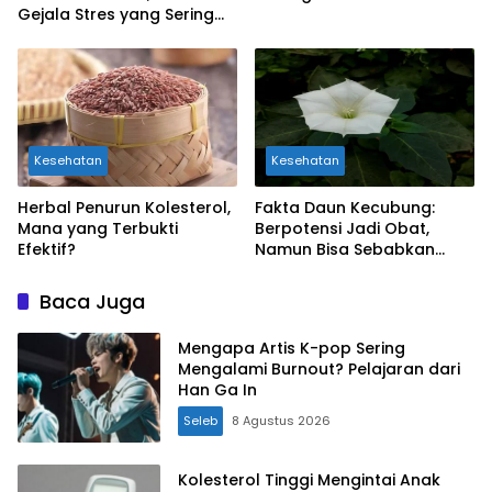
Gejala Stres yang Sering
Dianggap Sepele
Kesehatan
Kesehatan
Herbal Penurun Kolesterol,
Fakta Daun Kecubung:
Mana yang Terbukti
Berpotensi Jadi Obat,
Efektif?
Namun Bisa Sebabkan
Keracunan
Baca Juga
Mengapa Artis K-pop Sering
Mengalami Burnout? Pelajaran dari
Han Ga In
Seleb
8 Agustus 2026
Kolesterol Tinggi Mengintai Anak