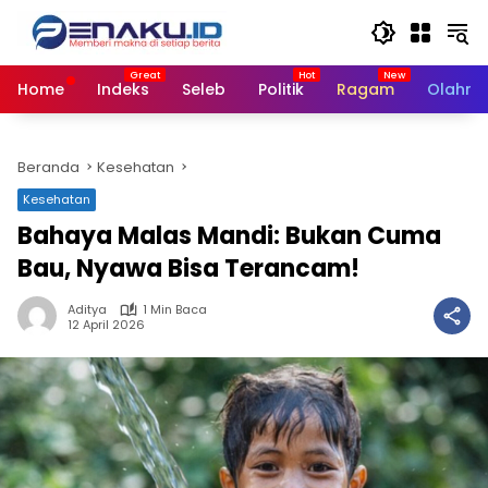
Langsung
ke
konten
Home
Indeks
Seleb
Politik
Ragam
Olahra
Beranda
Kesehatan
Kesehatan
Bahaya Malas Mandi: Bukan Cuma
Bau, Nyawa Bisa Terancam!
Aditya
1 Min Baca
12 April 2026