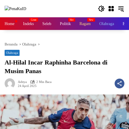
Langsung
ke
konten
Home
Indeks
Seleb
Politik
Ragam
Olahraga
Ek
Beranda
Olahraga
Olahraga
Al-Hilal Incar Raphinha Barcelona di
Musim Panas
Aditya
2 Min Baca
24 April 2025