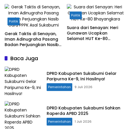
Siapkan Skenario Edukasi
Pemilih Berkelanjutan
Politik Berkelanjutan
Bersama Heri Gunawan di
Sukabumi
Politik
Politik
Suara dari Senayan: Heri
Gunawan Ucapkan
Gerak Taktis di Senayan,
Selamat HUT Ke-80
Iman Adinugraha Pasang
Bhayangkara
Badan Perjuangkan Nasib
Guru PPPK Asal Sukabumi
Baca Juga
DPRD Kabupaten Sukabumi Gelar
Paripurna Ke-9, Ini Hasilnya!
Pemerintahan
9 Juli 2026
DPRD Kabupaten Sukabumi Sahkan
Raperda APBD 2025
Pemerintahan
1 Juli 2026