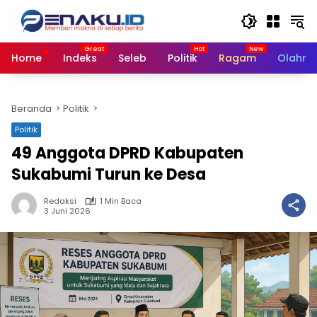
Langsung
ke
konten
Home
Indeks
Seleb
Politik
Ragam
Olahra
Beranda
Politik
Politik
49 Anggota DPRD Kabupaten
Sukabumi Turun ke Desa
Redaksi
1 Min Baca
3 Juni 2026