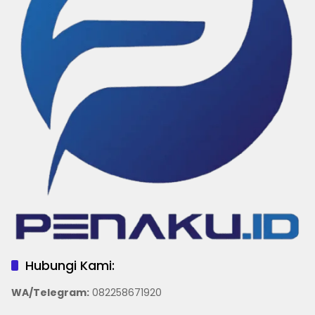
Hubungi Kami:
WA/Telegram
:
082258671920