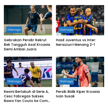
dengan Mahar Fantastis!
Olahraga
Olahraga
Gebrakan Persib! Rekrut
Hasil Juventus vs Inter:
Bek Tangguh Asal Kroasia
Nerazzurri Menang 2-1
Demi Ambisi Juara
Olahraga
Olahraga
Resmi Berlabuh di Serie A,
Persib Bidik Kiper Kroasia
Cesc Fabregas Sukses
Ivan Susak
Bawa Yan Couto ke Como
1907!