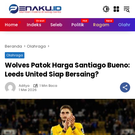
Langsung
ke
konten
Home
Indeks
Seleb
Politik
Ragam
Olahra
Beranda
Olahraga
Olahraga
Wolves Patok Harga Santiago Bueno:
Leeds United Siap Bersaing?
Aditya
1 Min Baca
1 Mei 2026