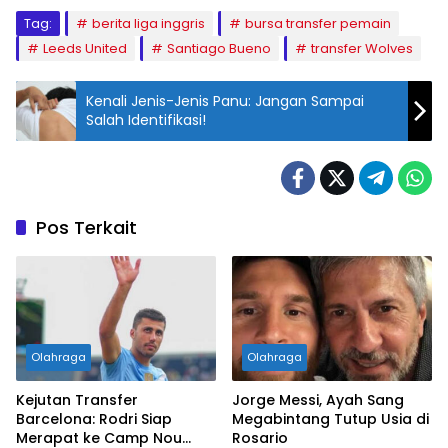
Tag:
berita liga inggris
bursa transfer pemain
Leeds United
Santiago Bueno
transfer Wolves
Kenali Jenis-Jenis Panu: Jangan Sampai
Salah Identifikasi!
Pos Terkait
Olahraga
Olahraga
Kejutan Transfer
Jorge Messi, Ayah Sang
Barcelona: Rodri Siap
Megabintang Tutup Usia di
Merapat ke Camp Nou
Rosario