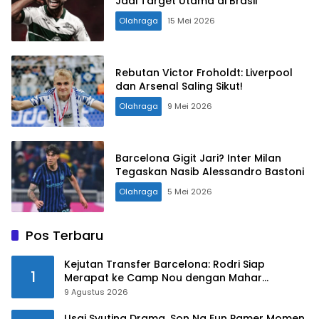
Jadi Target Utama di Brasil
Olahraga
15 Mei 2026
Rebutan Victor Froholdt: Liverpool
dan Arsenal Saling Sikut!
Olahraga
9 Mei 2026
Barcelona Gigit Jari? Inter Milan
Tegaskan Nasib Alessandro Bastoni
Olahraga
5 Mei 2026
Pos Terbaru
Kejutan Transfer Barcelona: Rodri Siap
1
Merapat ke Camp Nou dengan Mahar
Fantastis!
9 Agustus 2026
Usai Syuting Drama, Son Na Eun Pamer Momen