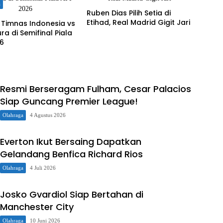
a
Ruben Dias Pilih Setia di
Etihad, Real Madrid Gigit Jari
 Timnas Indonesia vs
nal Piala
26
Resmi Berseragam Fulham, Cesar Palacios
Siap Guncang Premier League!
Olahraga
4 Agustus 2026
Everton Ikut Bersaing Dapatkan
Gelandang Benfica Richard Rios
Olahraga
4 Juli 2026
Josko Gvardiol Siap Bertahan di
Manchester City
Olahraga
10 Juni 2026