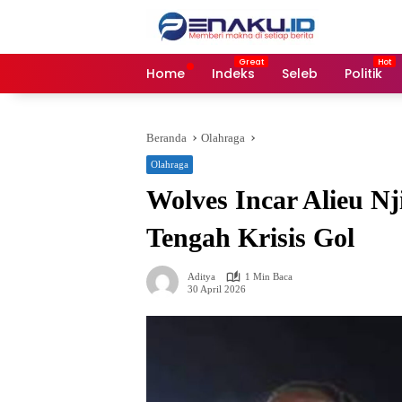
Langsung
ke
konten
Home
Indeks
Seleb
Politik
Beranda
Olahraga
Olahraga
Wolves Incar Alieu Nji
Tengah Krisis Gol
Aditya
1 Min Baca
30 April 2026