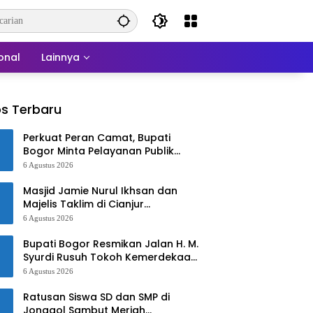
onal
Lainnya
s Terbaru
Perkuat Peran Camat, Bupati
Bogor Minta Pelayanan Publik
Lebih Cepat dan Responsif
6 Agustus 2026
Masjid Jamie Nurul Ikhsan dan
Majelis Taklim di Cianjur
Kebakaran
6 Agustus 2026
Bupati Bogor Resmikan Jalan H. M.
Syurdi Rusuh Tokoh Kemerdekaan
Asal Jonggol
6 Agustus 2026
Ratusan Siswa SD dan SMP di
Jonggol Sambut Meriah