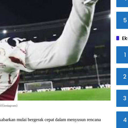
5
Ek
1
2
3
ol/(instagram)
4
abarkan mulai bergerak cepat dalam menyusun rencana