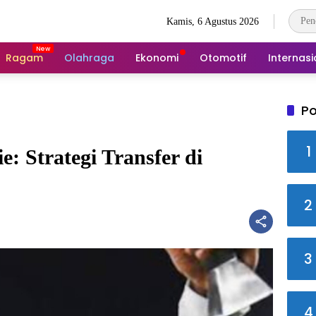
Kamis, 6 Agustus 2026
Ragam
Olahraga
Ekonomi
Otomotif
Internasi
Po
1
e: Strategi Transfer di
2
3
4