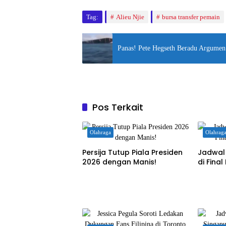
Tag:
Alieu Njie
bursa transfer pemain
Panas! Pete Hegseth Beradu Argumen
Pos Terkait
Olahraga
Olahrag
Persija Tutup Piala Presiden
Jadwal 
2026 dengan Manis!
di Fina