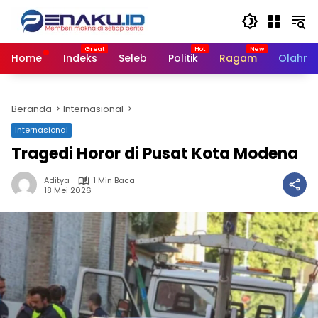
Langsung
ke
konten
Home
Indeks
Seleb
Politik
Ragam
Olahra
Beranda
Internasional
Internasional
Tragedi Horor di Pusat Kota Modena
Aditya
1 Min Baca
18 Mei 2026