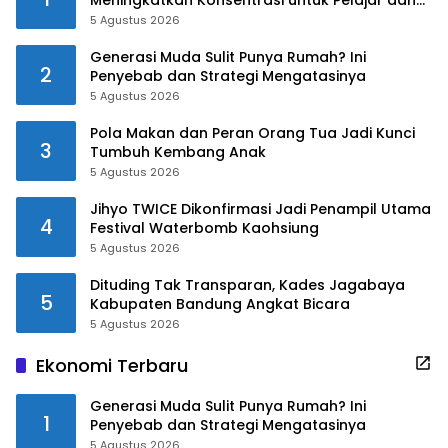
Mahasiswa
5 Agustus 2026
Generasi Muda Sulit Punya Rumah? Ini
2
Penyebab dan Strategi Mengatasinya
5 Agustus 2026
Pola Makan dan Peran Orang Tua Jadi Kunci
3
Tumbuh Kembang Anak
5 Agustus 2026
Jihyo TWICE Dikonfirmasi Jadi Penampil Utama
4
Festival Waterbomb Kaohsiung
5 Agustus 2026
Dituding Tak Transparan, Kades Jagabaya
5
Kabupaten Bandung Angkat Bicara
5 Agustus 2026
Ekonomi Terbaru
Generasi Muda Sulit Punya Rumah? Ini
1
Penyebab dan Strategi Mengatasinya
5 Agustus 2026