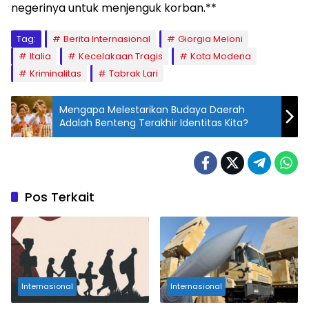
negerinya untuk menjenguk korban.**
Tag:
Berita Internasional
Giorgia Meloni
Italia
Kecelakaan Tragis
Kota Modena
Kriminalitas
Tabrak Lari
Mengapa Melestarikan Budaya Daerah
Adalah Benteng Terakhir Identitas Kita?
Pos Terkait
Internasional
Internasional