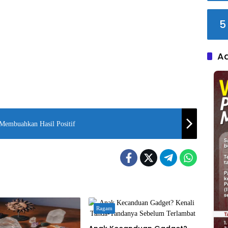
5
A
Membuahkan Hasil Positif
Ragam