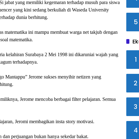
n Si jabat yang memiliki kegemaran terhadap musuh para siswa
luencer yang kini sedang berkuliah di Waseda University
erhadap dunia berhitung.
5
as matematika ini mampu membuat warga net takjub dengan
soal matematika.
Ek
ria kelahiran Surabaya 2 Mei 1998 ini dikaruniai wajah yang
1
agum terhadapnya.
o Mantappu” Jerome sukses menyihir netizen yang
2
hitung.
 miliknya, Jerome mencoba berbagai filter pelajaran. Semua
3
lajaran, Jeromi membagikan insta story motivasi.
4
n dan perjuangan bukan hanya sekedar bakat.