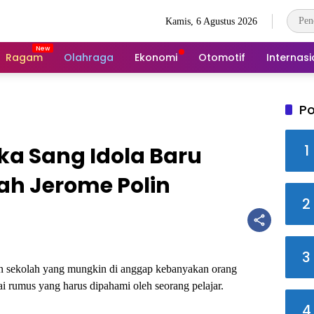
Kamis, 6 Agustus 2026
Ragam
Olahraga
Ekonomi
Otomotif
Internasi
Po
1
ka Sang Idola Baru
ah Jerome Polin
2
3
an sekolah yang mungkin di anggap kebanyakan orang
i rumus yang harus dipahami oleh seorang pelajar.
4