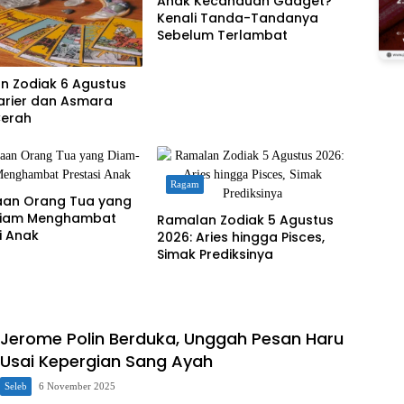
Anak Kecanduan Gadget?
Kenali Tanda-Tandanya
Sebelum Terlambat
n Zodiak 6 Agustus
arier dan Asmara
Cerah
Ragam
aan Orang Tua yang
iam Menghambat
Ramalan Zodiak 5 Agustus
i Anak
2026: Aries hingga Pisces,
Simak Prediksinya
Jerome Polin Berduka, Unggah Pesan Haru
Usai Kepergian Sang Ayah
Seleb
6 November 2025