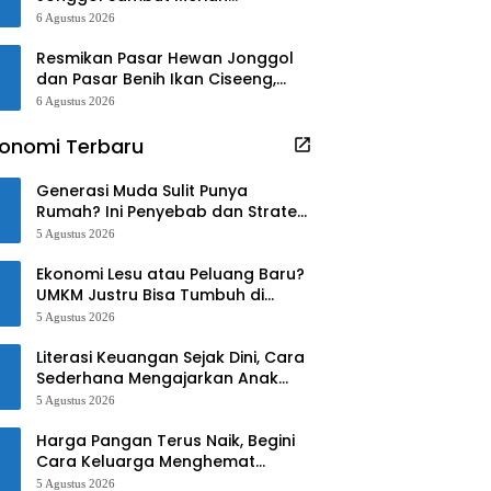
Kedatangan Bupati dan Wabup
6 Agustus 2026
Bogor
Resmikan Pasar Hewan Jonggol
dan Pasar Benih Ikan Ciseeng,
Begini Kata Rudy-Jaro!!
6 Agustus 2026
onomi Terbaru
Generasi Muda Sulit Punya
Rumah? Ini Penyebab dan Strategi
Mengatasinya
5 Agustus 2026
Ekonomi Lesu atau Peluang Baru?
UMKM Justru Bisa Tumbuh di
Tengah Ketidakpastian
5 Agustus 2026
Literasi Keuangan Sejak Dini, Cara
Sederhana Mengajarkan Anak
Mengelola Uang
5 Agustus 2026
Harga Pangan Terus Naik, Begini
Cara Keluarga Menghemat
Belanja
5 Agustus 2026