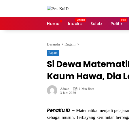
Langsung
ke
konten
Home
Indeks
Seleb
Politik
Beranda
Ragam
Ragam
Si Dewa Matemati
Kaum Hawa, Dia L
Admin
1 Min Baca
3 Juni 2020
PenaKu.ID –
Matematika menjadi pelajar
sebagai musuh. Terbayang kerumitan berbaga