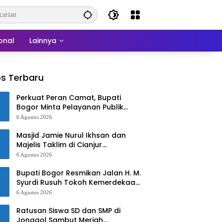
onal
Lainnya
s Terbaru
Perkuat Peran Camat, Bupati
Bogor Minta Pelayanan Publik
Lebih Cepat dan Responsif
6 Agustus 2026
Masjid Jamie Nurul Ikhsan dan
Majelis Taklim di Cianjur
Kebakaran
6 Agustus 2026
Bupati Bogor Resmikan Jalan H. M.
Syurdi Rusuh Tokoh Kemerdekaan
Asal Jonggol
6 Agustus 2026
Ratusan Siswa SD dan SMP di
Jonggol Sambut Meriah