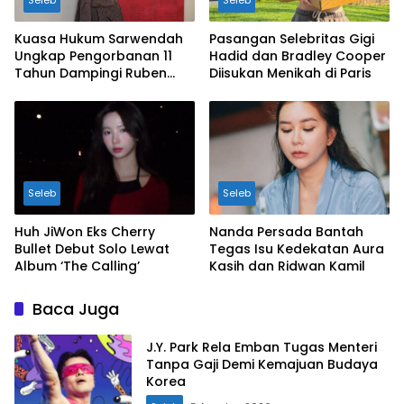
Seleb
Seleb
Kuasa Hukum Sarwendah
Pasangan Selebritas Gigi
Ungkap Pengorbanan 11
Hadid dan Bradley Cooper
Tahun Dampingi Ruben
Diisukan Menikah di Paris
Onsu Saat Sakit
Seleb
Seleb
Huh JiWon Eks Cherry
Nanda Persada Bantah
Bullet Debut Solo Lewat
Tegas Isu Kedekatan Aura
Album ‘The Calling’
Kasih dan Ridwan Kamil
Baca Juga
J.Y. Park Rela Emban Tugas Menteri
Tanpa Gaji Demi Kemajuan Budaya
Korea