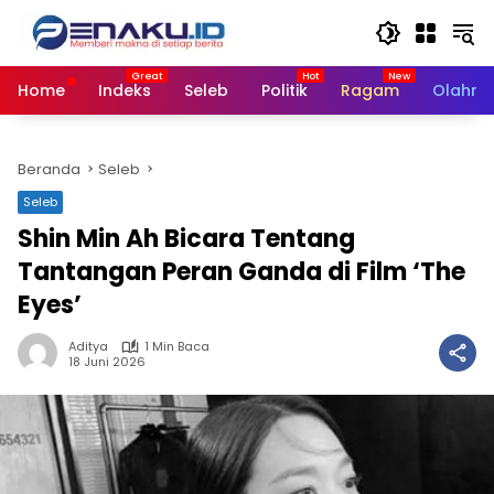
Langsung
ke
konten
Home
Indeks
Seleb
Politik
Ragam
Olahra
Beranda
Seleb
Seleb
Shin Min Ah Bicara Tentang
Tantangan Peran Ganda di Film ‘The
Eyes’
Aditya
1 Min Baca
18 Juni 2026