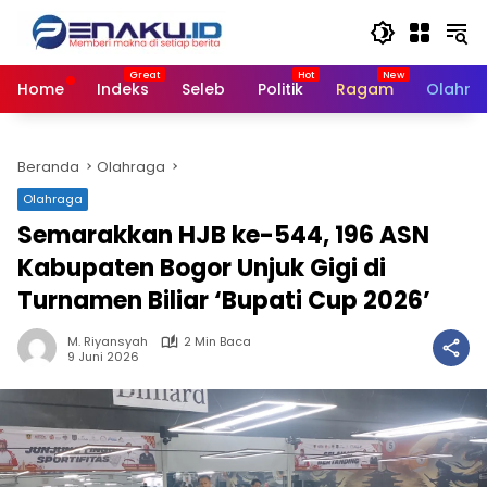
Langsung
ke
konten
Home
Indeks
Seleb
Politik
Ragam
Olahra
Beranda
Olahraga
Olahraga
Semarakkan HJB ke-544, 196 ASN
Kabupaten Bogor Unjuk Gigi di
Turnamen Biliar ‘Bupati Cup 2026’
M. Riyansyah
2 Min Baca
9 Juni 2026