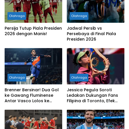
Olahraga
Olahraga
Persija Tutup Piala Presiden
Jadwal Persib vs
2026 dengan Manis!
Persebaya di Final Piala
Presiden 2026
Olahraga
Olahraga
Brenner Bersinar! Dua Gol
Jessica Pegula Soroti
ke Gawang Fluminense
Ledakan Dukungan Fans
Antar Vasco Lolos ke
Filipina di Toronto, Efek
Perempat Final Copa do
Alexandra Eala Makin
Brasil
Terasa