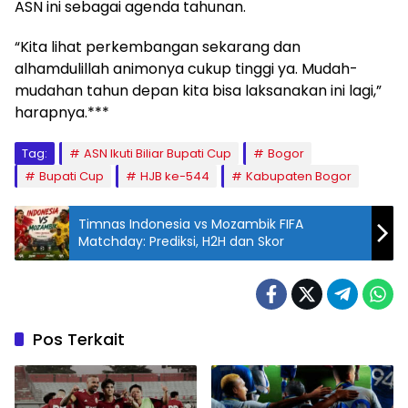
ASN ini sebagai agenda tahunan.
“Kita lihat perkembangan sekarang dan
alhamdulillah animonya cukup tinggi ya. Mudah-
mudahan tahun depan kita bisa laksanakan ini lagi,”
harapnya.***
Tag:
ASN Ikuti Biliar Bupati Cup
Bogor
Bupati Cup
HJB ke-544
Kabupaten Bogor
Timnas Indonesia vs Mozambik FIFA
Matchday: Prediksi, H2H dan Skor
Pos Terkait