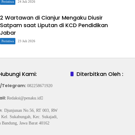
Peristiwa
24 Juli 2026
2 Wartawan di Cianjur Mengaku Diusir
Satpam saat Liputan di KCD Pendidikan
Jabar
Peristiwa
23 Juli 2026
Hubungi Kami:
Diterbitkan Oleh :
/Telegram
:
082258671920
il:
Redaksi@penaku.id
Dr. Djunjunan No.56, RT 003, RW
 Kel. Sukabungah, Kec. Sukajadi,
 Bandung, Jawa Barat 40162