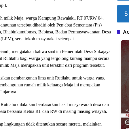
p I.
5
mah milik Maja, warga Kampung Rawalaki, RT 07/RW 04,
ngunan tersebut dihadiri oleh Penjabat Sementara (Pjs)
A
a, Bhabinkamtibmas, Babinsa, Badan Permusyawaratan Desa
LPM), serta tokoh masyarakat setempat.
andi, mengatakan bahwa saat ini Pemerintah Desa Sukajaya
t Rutilahu bagi warga yang tergolong kurang mampu secara
ik Maja merupakan unit terakhir dari program tersebut.
sasikan pembangunan lima unit Rutilahu untuk warga yang
pembangunan rumah milik keluarga Maja ini merupakan
” ujarnya.
 Rutilahu dilakukan berdasarkan hasil musyawarah desa dan
 desa bersama Ketua RT dan RW di masing-masing wilayah.
ap lingkungan tidak ditentukan secara merata, melainkan