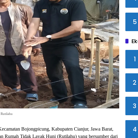
5
Ek
1
2
3
 Rutilahu
4
Kecamatan Bojongpicung, Kabupaten Cianjur, Jawa Barat,
n Rumah Tidak Layak Huni (Rutilahu) yang bersumber dari