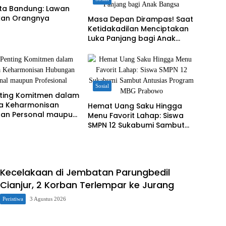
ota Bandung: Lawan
ukan Orangnya
Masa Depan Dirampas! Saat
Ketidakadilan Menciptakan
Luka Panjang bagi Anak
Bangsa
Sosial
nting Komitmen dalam
a Keharmonisan
Hemat Uang Saku Hingga
an Personal maupun
Menu Favorit Lahap: Siswa
onal
SMPN 12 Sukabumi Sambut
Antusias Program MBG
Prabowo
Kecelakaan di Jembatan Parungbedil
Cianjur, 2 Korban Terlempar ke Jurang
Peristiwa
3 Agustus 2026