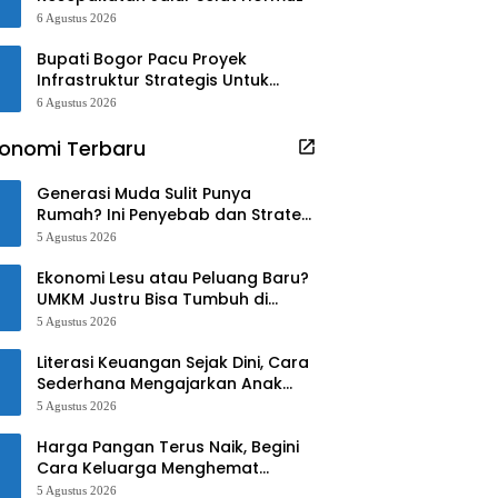
6 Agustus 2026
Bupati Bogor Pacu Proyek
Infrastruktur Strategis Untuk
Investasi
6 Agustus 2026
onomi Terbaru
Generasi Muda Sulit Punya
Rumah? Ini Penyebab dan Strategi
Mengatasinya
5 Agustus 2026
Ekonomi Lesu atau Peluang Baru?
UMKM Justru Bisa Tumbuh di
Tengah Ketidakpastian
5 Agustus 2026
Literasi Keuangan Sejak Dini, Cara
Sederhana Mengajarkan Anak
Mengelola Uang
5 Agustus 2026
Harga Pangan Terus Naik, Begini
Cara Keluarga Menghemat
Belanja
5 Agustus 2026