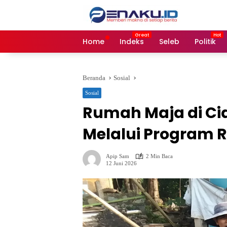
Langsung
ke
konten
Home
Indeks
Seleb
Politik
Beranda
Sosial
Sosial
Rumah Maja di Ci
Melalui Program R
Apip Sam
2 Min Baca
12 Juni 2026