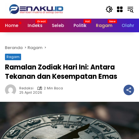
Langsung
ke
konten
Home
Indeks
Seleb
Politik
Ragam
Olahra
Beranda
Ragam
Ragam
Ramalan Zodiak Hari Ini: Antara
Tekanan dan Kesempatan Emas
Redaksi
2 Min Baca
25 April 2026