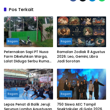
Pos Terkait
Ragam
Ragam
Peternakan Sapi PT Nusa
Ramalan Zodiak 8 Agustus
Farm Dikeluhkan Warga,
2026: Leo, Gemini, Libra
Lalat Diduga Serbu Rumah
Jadi Sorotan
dan Masjid
Ragam
Ragam
Lepas Penat di Balik Jeruji:
750 Siswa AEC Tampil
Serunya Lomba Agustusan
Spektakuler di Gala 2026