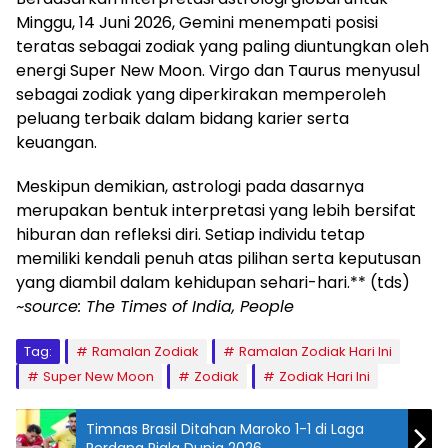
Minggu, 14 Juni 2026, Gemini menempati posisi
teratas sebagai zodiak yang paling diuntungkan oleh
energi Super New Moon. Virgo dan Taurus menyusul
sebagai zodiak yang diperkirakan memperoleh
peluang terbaik dalam bidang karier serta
keuangan.
Meskipun demikian, astrologi pada dasarnya
merupakan bentuk interpretasi yang lebih bersifat
hiburan dan refleksi diri. Setiap individu tetap
memiliki kendali penuh atas pilihan serta keputusan
yang diambil dalam kehidupan sehari-hari.** (tds)
~source: The Times of India, People
Tag:
Ramalan Zodiak
Ramalan Zodiak Hari Ini
Super New Moon
Zodiak
Zodiak Hari Ini
Timnas Brasil Ditahan Maroko 1-1 di Laga
Perdana Piala Dunia 2026