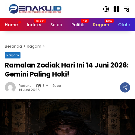
Langsung
ke
konten
Home
Indeks
Seleb
Politik
Ragam
Olahra
Beranda
Ragam
Ragam
Ramalan Zodiak Hari Ini 14 Juni 2026:
Gemini Paling Hoki!
Redaksi
3 Min Baca
14 Juni 2026