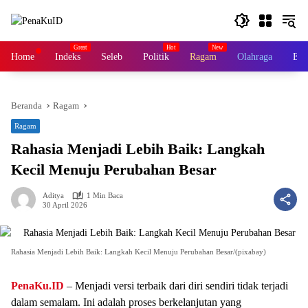
Langsung
ke
konten
Home
Indeks
Seleb
Politik
Ragam
Olahraga
Ek
Beranda
Ragam
Ragam
Rahasia Menjadi Lebih Baik: Langkah
Kecil Menuju Perubahan Besar
Aditya
1 Min Baca
30 April 2026
Rahasia Menjadi Lebih Baik: Langkah Kecil Menuju Perubahan Besar/(pixabay)
PenaKu.ID
– Menjadi versi terbaik dari diri sendiri tidak terjadi
dalam semalam. Ini adalah proses berkelanjutan yang