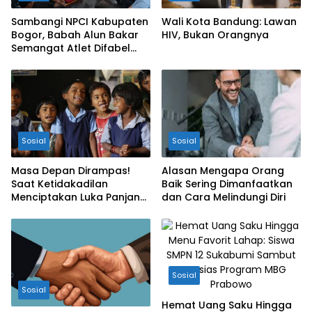
Sambangi NPCI Kabupaten
Wali Kota Bandung: Lawan
Bogor, Babah Alun Bakar
HIV, Bukan Orangnya
Semangat Atlet Difabel
dan Beri Motivasi
Sosial
Sosial
Masa Depan Dirampas!
Alasan Mengapa Orang
Saat Ketidakadilan
Baik Sering Dimanfaatkan
Menciptakan Luka Panjang
dan Cara Melindungi Diri
bagi Anak Bangsa
Sosial
Sosial
Hemat Uang Saku Hingga