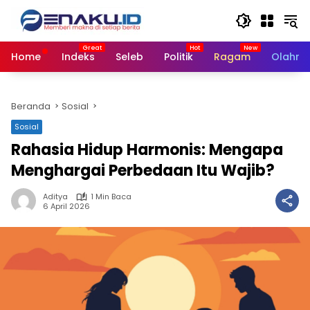
Langsung
ke
konten
Home
Indeks
Seleb
Politik
Ragam
Olahra
Beranda
Sosial
Sosial
Rahasia Hidup Harmonis: Mengapa
Menghargai Perbedaan Itu Wajib?
Aditya
1 Min Baca
6 April 2026