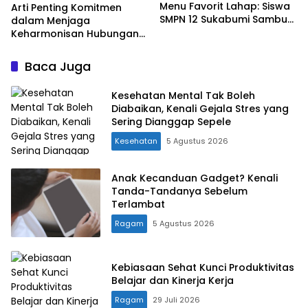
Menu Favorit Lahap: Siswa
Arti Penting Komitmen
SMPN 12 Sukabumi Sambut
dalam Menjaga
Antusias Program MBG
Keharmonisan Hubungan
Prabowo
Personal maupun
Profesional
Baca Juga
Kesehatan Mental Tak Boleh
Diabaikan, Kenali Gejala Stres yang
Sering Dianggap Sepele
Kesehatan
5 Agustus 2026
Anak Kecanduan Gadget? Kenali
Tanda-Tandanya Sebelum
Terlambat
Ragam
5 Agustus 2026
Kebiasaan Sehat Kunci Produktivitas
Belajar dan Kinerja Kerja
Ragam
29 Juli 2026