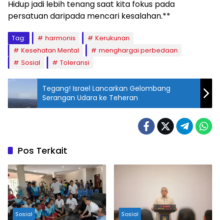
Hidup jadi lebih tenang saat kita fokus pada
persatuan daripada mencari kesalahan.**
Tag:
harmonis
Kerukunan
Kesehatan Mental
menghargai perbedaan
Sosial
Toleransi
Tegang! Israel Lancarkan Gelombang
Serangan Udara ke Teheran
Pos Terkait
Sosial
Sosial