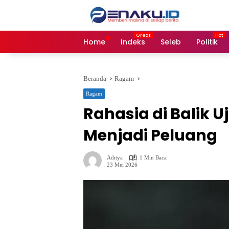
Langsung
ke
konten
Home
Indeks
Seleb
Politik
Beranda
Ragam
Ragam
Rahasia di Balik 
Menjadi Peluang
Aditya
1 Min Baca
23 Mei 2026