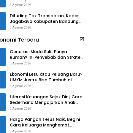
Waterbomb Kaohsiung
5 Agustus 2026
Dituding Tak Transparan, Kades
Jagabaya Kabupaten Bandung
Angkat Bicara
5 Agustus 2026
onomi Terbaru
Generasi Muda Sulit Punya
Rumah? Ini Penyebab dan Strategi
Mengatasinya
5 Agustus 2026
Ekonomi Lesu atau Peluang Baru?
UMKM Justru Bisa Tumbuh di
Tengah Ketidakpastian
5 Agustus 2026
Literasi Keuangan Sejak Dini, Cara
Sederhana Mengajarkan Anak
Mengelola Uang
5 Agustus 2026
Harga Pangan Terus Naik, Begini
Cara Keluarga Menghemat
Belanja
5 Agustus 2026