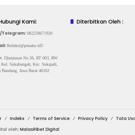
Hubungi Kami:
Diterbitkan Oleh :
/Telegram
:
082258671920
il:
Redaksi@penaku.id
Dr. Djunjunan No.56, RT 003, RW
 Kel. Sukabungah, Kec. Sukajadi,
 Bandung, Jawa Barat 40162
r
Indeks
Terms of Service
Privacy Policy
Tata Us
ital oleh:
MalasRibet Digital