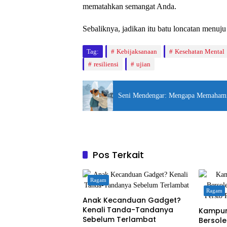
mematahkan semangat Anda.
Sebaliknya, jadikan itu batu loncatan menuju 
Tag:
Kebijaksanaan
Kesehatan Mental
resiliensi
ujian
Seni Mendengar: Mengapa Memahami
Pos Terkait
Ragam
Ragam
Anak Kecanduan Gadget?
Kenali Tanda-Tandanya
Kampun
Sebelum Terlambat
Bersole