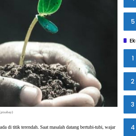
5
Ek
1
2
3
(pixabay)
4
ada di titik terendah. Saat masalah datang bertubi-tubi, wajar