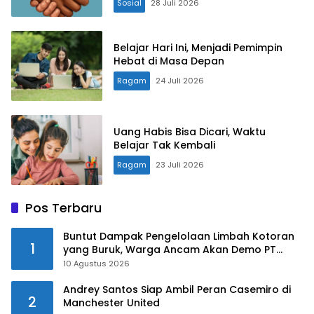
Sosial
28 Juli 2026
Belajar Hari Ini, Menjadi Pemimpin
Hebat di Masa Depan
Ragam
24 Juli 2026
Uang Habis Bisa Dicari, Waktu
Belajar Tak Kembali
Ragam
23 Juli 2026
Pos Terbaru
Buntut Dampak Pengelolaan Limbah Kotoran
1
yang Buruk, Warga Ancam Akan Demo PT
Nusa Farm Purwakarta
10 Agustus 2026
Andrey Santos Siap Ambil Peran Casemiro di
2
Manchester United