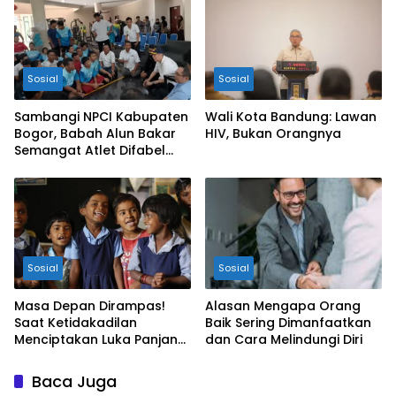
Sosial
Sosial
Sambangi NPCI Kabupaten
Wali Kota Bandung: Lawan
Bogor, Babah Alun Bakar
HIV, Bukan Orangnya
Semangat Atlet Difabel
dan Beri Motivasi
Sosial
Sosial
Masa Depan Dirampas!
Alasan Mengapa Orang
Saat Ketidakadilan
Baik Sering Dimanfaatkan
Menciptakan Luka Panjang
dan Cara Melindungi Diri
bagi Anak Bangsa
Baca Juga