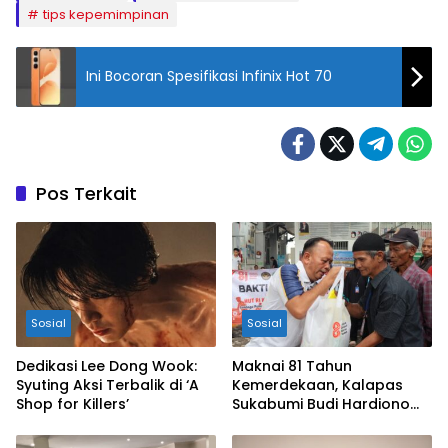
tips kepemimpinan
Ini Bocoran Spesifikasi Infinix Hot 70
Pos Terkait
Sosial
Sosial
Dedikasi Lee Dong Wook:
Maknai 81 Tahun
Syuting Aksi Terbalik di ‘A
Kemerdekaan, Kalapas
Shop for Killers’
Sukabumi Budi Hardiono
Turun Langsung Salurkan
Bantuan ke Panti Asuhan