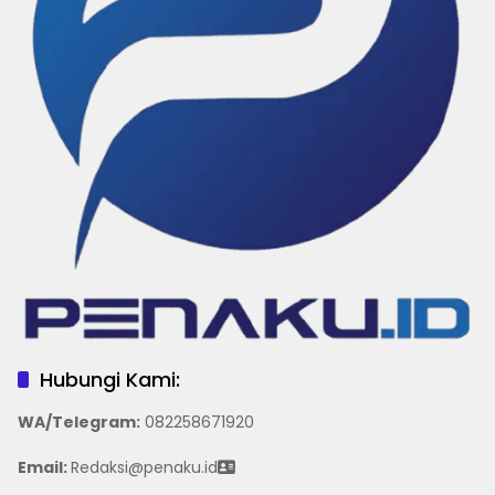
Hubungi Kami:
WA/Telegram
:
082258671920
Email:
Redaksi@penaku.id