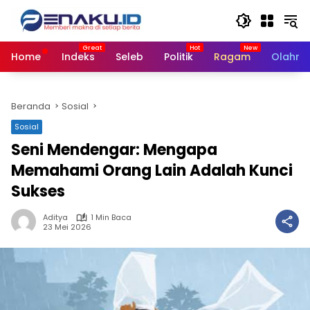
Langsung
ke
konten
Home
Indeks
Seleb
Politik
Ragam
Olahra
Beranda
Sosial
Sosial
Seni Mendengar: Mengapa
Memahami Orang Lain Adalah Kunci
Sukses
Aditya
1 Min Baca
23 Mei 2026