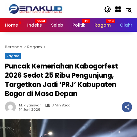
Langsung
ke
konten
Home
Indeks
Seleb
Politik
Ragam
Olahra
Beranda
Ragam
Ragam
Puncak Kemeriahan Kabogorfest
2026 Sedot 25 Ribu Pengunjung,
Targetkan Jadi ‘PRJ’ Kabupaten
Bogor di Masa Depan
M. Riyansyah
3 Min Baca
14 Juni 2026