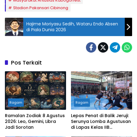
Masyarakat Antusias Kabogorfest
Stadion Pakansari Cibinong
Hajime Moriyasu Sedih, Wataru Endo Absen
di Piala Dunia 2026
Pos Terkait
Ragam
Ragam
Ramalan Zodiak 8 Agustus
Lepas Penat di Balik Jeruji:
2026: Leo, Gemini, Libra
Serunya Lomba Agustusan
Jadi Sorotan
di Lapas Kelas IIB
Sukabumi