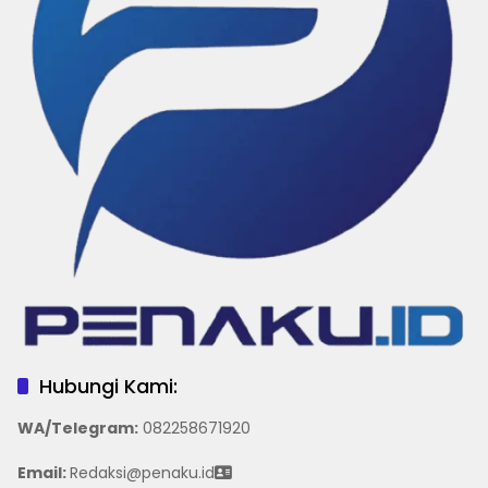
Hubungi Kami:
WA/Telegram
:
082258671920
Email:
Redaksi@penaku.id