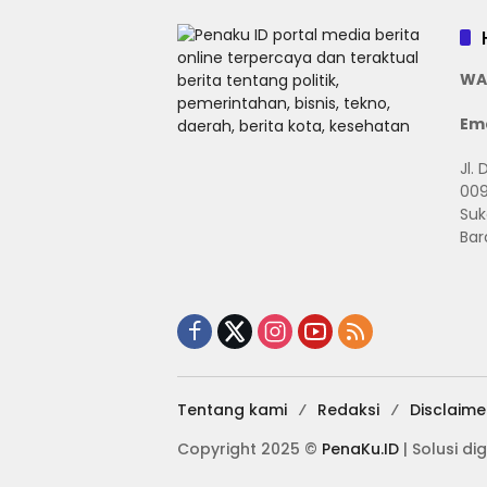
WA
Ema
Jl.
009
Suk
Bar
Tentang kami
Redaksi
Disclaime
Copyright 2025 ©
PenaKu.ID
| Solusi dig