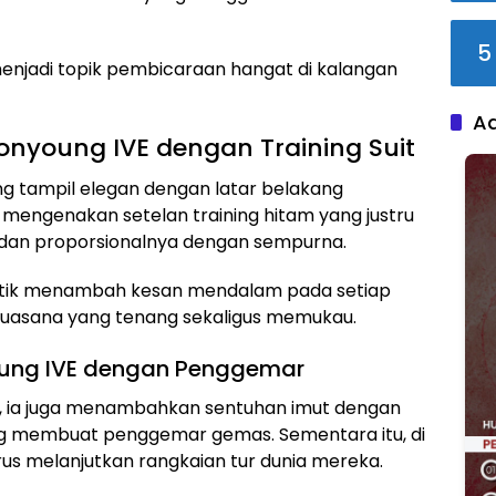
5
njadi topik pembicaraan hangat di kalangan
A
nyoung IVE dengan Training Suit
 tampil elegan dengan latar belakang
mengenakan setelan training hitam yang justru
 dan proporsionalnya dengan sempurna.
istik menambah kesan mendalam pada setiap
 suasana yang tenang sekaligus memukau.
oung IVE dengan Penggemar
, ia juga menambahkan sentuhan imut dengan
ng membuat penggemar gemas. Sementara itu, di
rus melanjutkan rangkaian tur dunia mereka.