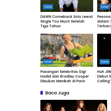
Seleb
Seleb
DAWN Comeback Solo Lewat
Pesona
Single Too Much Setelah
dalam 
Tiga Tahun
Terbar
Seleb
Seleb
Pasangan Selebritas Gigi
Huh JiW
Hadid dan Bradley Cooper
Debut S
Diisukan Menikah di Paris
Calling’
Baca Juga