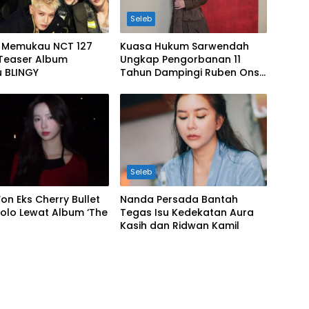
Seleb
 Memukau NCT 127
Kuasa Hukum Sarwendah
Teaser Album
Ungkap Pengorbanan 11
u BLINGY
Tahun Dampingi Ruben Onsu
Saat Sakit
Seleb
on Eks Cherry Bullet
Nanda Persada Bantah
olo Lewat Album ‘The
Tegas Isu Kedekatan Aura
Kasih dan Ridwan Kamil