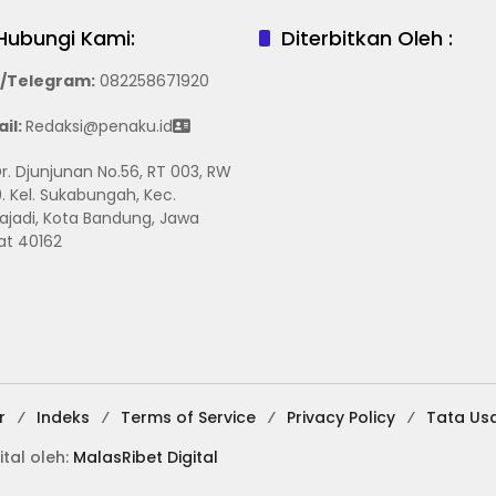
Hubungi Kami:
Diterbitkan Oleh :
/Telegram
:
082258671920
il:
Redaksi@penaku.id
 Dr. Djunjunan No.56, RT 003, RW
. Kel. Sukabungah, Kec.
ajadi, Kota Bandung, Jawa
at 40162
r
Indeks
Terms of Service
Privacy Policy
Tata Us
ital oleh:
MalasRibet Digital