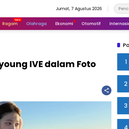
Jumat, 7 Agustus 2026
Ragam
Olahraga
Ekonomi
Otomotif
Internasi
Po
1
oung IVE dalam Foto
2
3
4