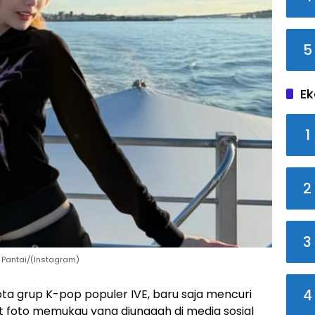
5
Ek
1
2
3
 Pantai/(Instagram)
4
a grup K-pop populer IVE, baru saja mencuri
 foto memukau yang diunggah di media sosial