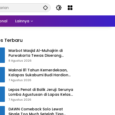
onal
Lainnya
s Terbaru
Marbot Masjid Al-Muhajirin di
Purwakarta Tewas Diserang
Jelang Salat Zuhur
8 Agustus 2026
Maknai 81 Tahun Kemerdekaan,
Kalapas Sukabumi Budi Hardiono
Turun Langsung Salurkan Bantuan
7 Agustus 2026
ke Panti Asuhan
Lepas Penat di Balik Jeruji: Serunya
Lomba Agustusan di Lapas Kelas
IIB Sukabumi
7 Agustus 2026
DAWN Comeback Solo Lewat
Single Too Much Setelah Tiga