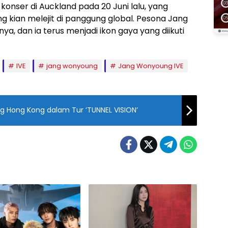
konser di Auckland pada 20 Juni lalu, yang
 kian melejit di panggung global. Pesona Jang
, dan ia terus menjadi ikon gaya yang diikuti
IVE
jang wonyoung
Jang Wonyoung IVE
 Hong Kong dalam Tur ‘TUNNEL VISION’