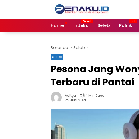
Langsung
ke
konten
Home
Indeks
Seleb
Politik
Beranda
Seleb
Seleb
Pesona Jang Wony
Terbaru di Pantai
Aditya
1 Min Baca
25 Juni 2026