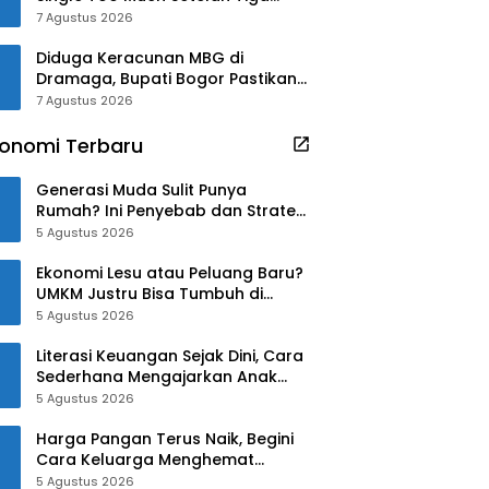
Tahun
7 Agustus 2026
Diduga Keracunan MBG di
Dramaga, Bupati Bogor Pastikan
Pengobatan Gratis!!
7 Agustus 2026
onomi Terbaru
Generasi Muda Sulit Punya
Rumah? Ini Penyebab dan Strategi
Mengatasinya
5 Agustus 2026
Ekonomi Lesu atau Peluang Baru?
UMKM Justru Bisa Tumbuh di
Tengah Ketidakpastian
5 Agustus 2026
Literasi Keuangan Sejak Dini, Cara
Sederhana Mengajarkan Anak
Mengelola Uang
5 Agustus 2026
Harga Pangan Terus Naik, Begini
Cara Keluarga Menghemat
Belanja
5 Agustus 2026