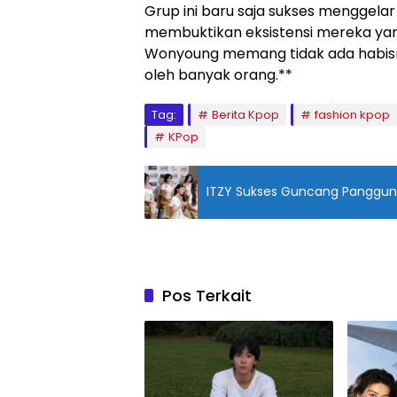
Grup ini baru saja sukses menggelar 
membuktikan eksistensi mereka yang
Wonyoung memang tidak ada habisnya
oleh banyak orang.**
Tag:
Berita Kpop
fashion kpop
KPop
ITZY Sukses Guncang Panggung
Pos Terkait