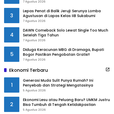
Salurkan Bantuan ke Panti Asuhan
7 Agustus 2026
Lepas Penat di Balik Jeruji: Serunya Lomba
3
Agustusan di Lapas Kelas IIB Sukabumi
7 Agustus 2026
DAWN Comeback Solo Lewat Single Too Much
4
Setelah Tiga Tahun
7 Agustus 2026
Diduga Keracunan MBG di Dramaga, Bupati
5
Bogor Pastikan Pengobatan Gratis!!
7 Agustus 2026
Ekonomi Terbaru
Generasi Muda Sulit Punya Rumah? Ini
1
Penyebab dan Strategi Mengatasinya
5 Agustus 2026
Ekonomi Lesu atau Peluang Baru? UMKM Justru
2
Bisa Tumbuh di Tengah Ketidakpastian
5 Agustus 2026