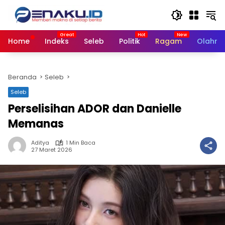
Langsung
ke
konten
Home
Indeks
Seleb
Politik
Ragam
Olahra
Beranda
Seleb
Seleb
Perselisihan ADOR dan Danielle
Memanas
Aditya
1 Min Baca
27 Maret 2026