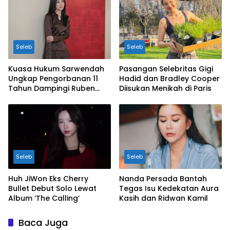
Seleb
Seleb
Kuasa Hukum Sarwendah
Pasangan Selebritas Gigi
Ungkap Pengorbanan 11
Hadid dan Bradley Cooper
Tahun Dampingi Ruben
Diisukan Menikah di Paris
Onsu Saat Sakit
Seleb
Seleb
Huh JiWon Eks Cherry
Nanda Persada Bantah
Bullet Debut Solo Lewat
Tegas Isu Kedekatan Aura
Album ‘The Calling’
Kasih dan Ridwan Kamil
Baca Juga