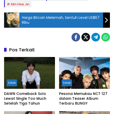
Min Hee Jin
Harga Bitcoin Melemah, Sentuh Level US$67
Ribu
Pos Terkait
Seleb
Seleb
DAWN Comeback Solo
Pesona Memukau NCT 127
Lewat Single Too Much
dalam Teaser Album
Setelah Tiga Tahun
Terbaru BLINGY