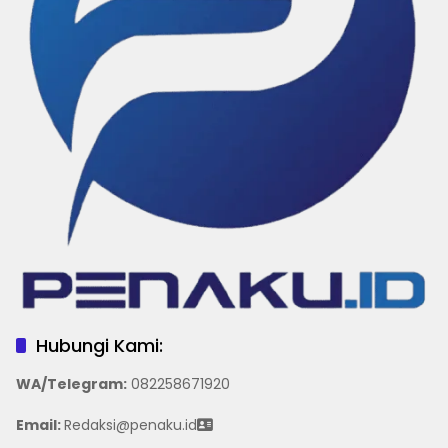
Hubungi Kami:
WA/Telegram
:
082258671920
Email:
Redaksi@penaku.id