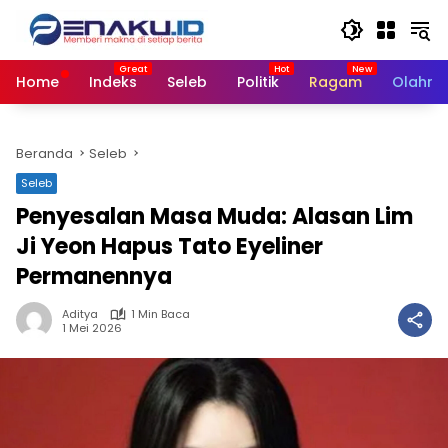
Langsung
ke
konten
Home
Indeks
Seleb
Politik
Ragam
Olahra
Beranda
Seleb
Seleb
Penyesalan Masa Muda: Alasan Lim
Ji Yeon Hapus Tato Eyeliner
Permanennya
Aditya
1 Min Baca
1 Mei 2026