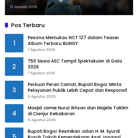
Utama Raksasa Italia?
12 Januari 2025
Pos Terbaru
Pesona Memukau NCT 127 dalam Teaser
1
Album Terbaru BLINGY
7 Agustus 2026
750 Siswa AEC Tampil Spektakuler di Gala
2
2026
7 Agustus 2026
Perkuat Peran Camat, Bupati Bogor Minta
3
Pelayanan Publik Lebih Cepat dan Responsif
6 Agustus 2026
Masjid Jamie Nurul Ikhsan dan Majelis Taklim
4
di Cianjur Kebakaran
6 Agustus 2026
Bupati Bogor Resmikan Jalan H. M. Syurdi
5
Rusuh Tokoh Kemerdekaan Asal Jonggol