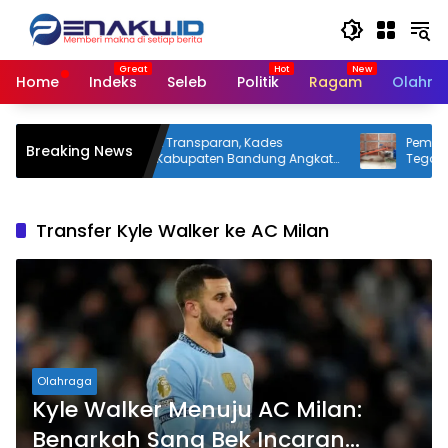
Langsung
ke
konten
Home
Indeks
Seleb
Politik
Ragam
Olahra
Dituding Tak Transparan, Kades
Pemkot Bandun
Breaking News
Jagabaya Kabupaten Bandung Angkat
Tegalega untuk 
Bicara
Transfer Kyle Walker ke AC Milan
Olahraga
Kyle Walker Menuju AC Milan:
Benarkah Sang Bek Incaran