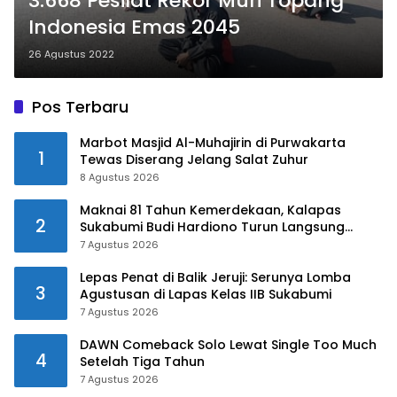
3.668 Pesilat Rekor Muri Topang
Indonesia Emas 2045
26 Agustus 2022
Pos Terbaru
Marbot Masjid Al-Muhajirin di Purwakarta
1
Tewas Diserang Jelang Salat Zuhur
8 Agustus 2026
Maknai 81 Tahun Kemerdekaan, Kalapas
2
Sukabumi Budi Hardiono Turun Langsung
Salurkan Bantuan ke Panti Asuhan
7 Agustus 2026
Lepas Penat di Balik Jeruji: Serunya Lomba
3
Agustusan di Lapas Kelas IIB Sukabumi
7 Agustus 2026
DAWN Comeback Solo Lewat Single Too Much
4
Setelah Tiga Tahun
7 Agustus 2026