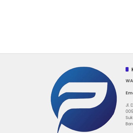
WA
Ema
Jl.
009
Suk
Bar