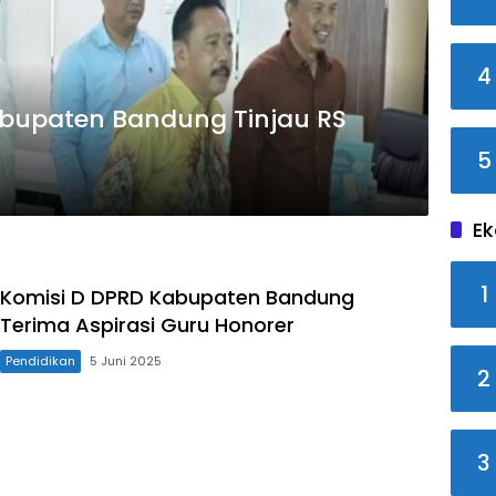
4
abupaten Bandung Tinjau RS
5
Ek
1
Komisi D DPRD Kabupaten Bandung
Terima Aspirasi Guru Honorer
Pendidikan
5 Juni 2025
2
3