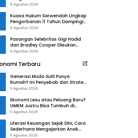
6 Agustus 2026
Kuasa Hukum Sarwendah Ungkap
Pengorbanan 11 Tahun Dampingi
Ruben Onsu Saat Sakit
6 Agustus 2026
Pasangan Selebritas Gigi Hadid
dan Bradley Cooper Diisukan
Menikah di Paris
6 Agustus 2026
onomi Terbaru
Generasi Muda Sulit Punya
Rumah? Ini Penyebab dan Strategi
Mengatasinya
5 Agustus 2026
Ekonomi Lesu atau Peluang Baru?
UMKM Justru Bisa Tumbuh di
Tengah Ketidakpastian
5 Agustus 2026
Literasi Keuangan Sejak Dini, Cara
Sederhana Mengajarkan Anak
Mengelola Uang
5 Agustus 2026