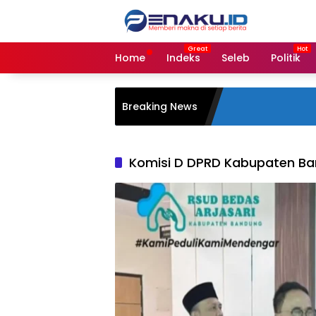
Langsung
ke
konten
Home
Indeks
Seleb
Politik
Breaking News
Komisi D DPRD Kabupaten B