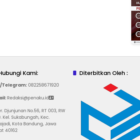
Hubungi Kami:
Diterbitkan Oleh :
/Telegram
:
082258671920
il:
Redaksi@penaku.id
 Dr. Djunjunan No.56, RT 003, RW
. Kel. Sukabungah, Kec.
ajadi, Kota Bandung, Jawa
at 40162