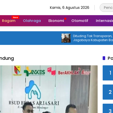
Kamis, 6 Agustus 2026
Ragam
Olahraga
Ekonomi
Otomotif
Internasi
Dituding Tak Transparan, Kades
Jagabaya Kabupaten Bandung A
Bicara
andung
Po
1
2
3