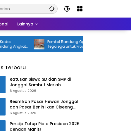
onal
Lainnya
Pemkot Bandung Optimalkan TPST
De
ngkat
Tegalega untuk Produksi Briket
di
s Terbaru
Ratusan Siswa SD dan SMP di
Jonggol Sambut Meriah
Kedatangan Bupati dan Wabup
6 Agustus 2026
Bogor
Resmikan Pasar Hewan Jonggol
dan Pasar Benih Ikan Ciseeng,
Begini Kata Rudy-Jaro!!
6 Agustus 2026
Persija Tutup Piala Presiden 2026
dengan Manis!