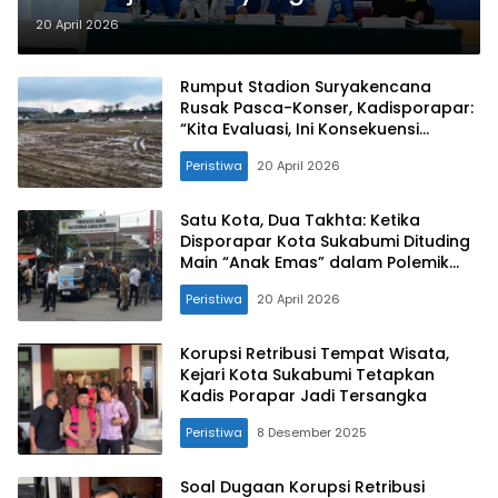
Menggugurkan: Paradox Satu
20 April 2026
Rumah Dua Pintu di KNPI Kota
Sukabumi
Rumput Stadion Suryakencana
Rusak Pasca-Konser, Kadisporapar:
“Kita Evaluasi, Ini Konsekuensi
Minimnya Destinasi”
Peristiwa
20 April 2026
Satu Kota, Dua Takhta: Ketika
Disporapar Kota Sukabumi Dituding
Main “Anak Emas” dalam Polemik
KNPI
Peristiwa
20 April 2026
Korupsi Retribusi Tempat Wisata,
Kejari Kota Sukabumi Tetapkan
Kadis Porapar Jadi Tersangka
Peristiwa
8 Desember 2025
Soal Dugaan Korupsi Retribusi