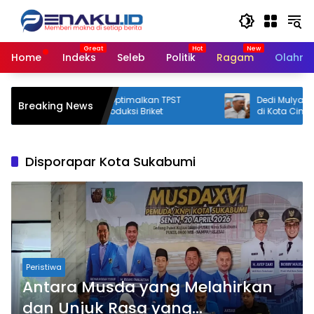
Langsung
ke
konten
Home
Indeks
Seleb
Politik
Ragam
Olahra
kot Bandung Optimalkan TPST
Dedi Mulyadi Perintahka
Breaking News
alega untuk Produksi Briket
di Kota Cimahi dan Ban
Disporapar Kota Sukabumi
Peristiwa
Antara Musda yang Melahirkan
dan Unjuk Rasa yang