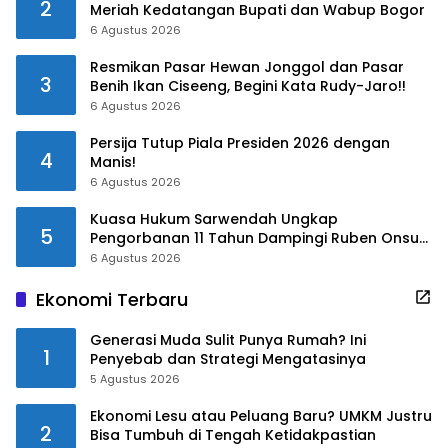
2
Meriah Kedatangan Bupati dan Wabup Bogor
6 Agustus 2026
Resmikan Pasar Hewan Jonggol dan Pasar
3
Benih Ikan Ciseeng, Begini Kata Rudy-Jaro!!
6 Agustus 2026
Persija Tutup Piala Presiden 2026 dengan
4
Manis!
6 Agustus 2026
Kuasa Hukum Sarwendah Ungkap
5
Pengorbanan 11 Tahun Dampingi Ruben Onsu
Saat Sakit
6 Agustus 2026
Ekonomi Terbaru
Generasi Muda Sulit Punya Rumah? Ini
1
Penyebab dan Strategi Mengatasinya
5 Agustus 2026
Ekonomi Lesu atau Peluang Baru? UMKM Justru
2
Bisa Tumbuh di Tengah Ketidakpastian