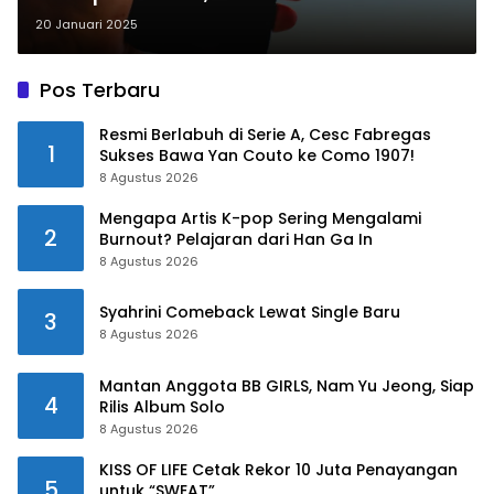
Keamanan Nasional Jadi Pemicu
20 Januari 2025
Utama
Pos Terbaru
Resmi Berlabuh di Serie A, Cesc Fabregas
1
Sukses Bawa Yan Couto ke Como 1907!
8 Agustus 2026
Mengapa Artis K-pop Sering Mengalami
2
Burnout? Pelajaran dari Han Ga In
8 Agustus 2026
Syahrini Comeback Lewat Single Baru
3
8 Agustus 2026
Mantan Anggota BB GIRLS, Nam Yu Jeong, Siap
4
Rilis Album Solo
8 Agustus 2026
KISS OF LIFE Cetak Rekor 10 Juta Penayangan
5
untuk “SWEAT”