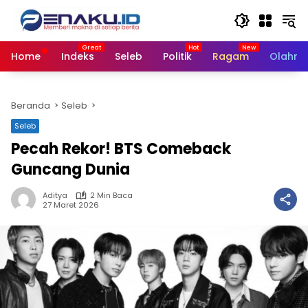
Langsung
ke
konten
Home
Indeks
Seleb
Politik
Ragam
Olahra
Beranda
Seleb
Seleb
Pecah Rekor! BTS Comeback
Guncang Dunia
Aditya
2 Min Baca
27 Maret 2026