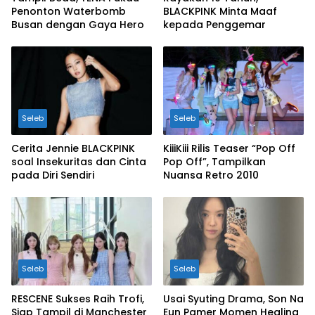
Penonton Waterbomb
BLACKPINK Minta Maaf
Busan dengan Gaya Hero
kepada Penggemar
Seleb
Seleb
Cerita Jennie BLACKPINK
KiiiKiii Rilis Teaser “Pop Off
soal Insekuritas dan Cinta
Pop Off”, Tampilkan
pada Diri Sendiri
Nuansa Retro 2010
Seleb
Seleb
RESCENE Sukses Raih Trofi,
Usai Syuting Drama, Son Na
Siap Tampil di Manchester
Eun Pamer Momen Healing