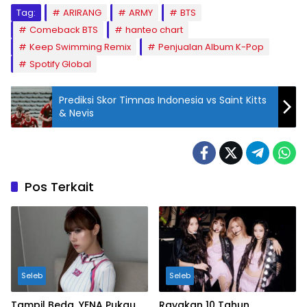
Tag:
ARIRANG
ARMY
BTS
Comeback BTS
hanteo chart
Keep Swimming Remix
Penjualan Album K-Pop
Spotify Global
Prediksi Skor Timnas Indonesia vs Saint Kitts
& Nevis
Pos Terkait
Seleb
Seleb
Tampil Beda, YENA Pukau
Rayakan 10 Tahun,