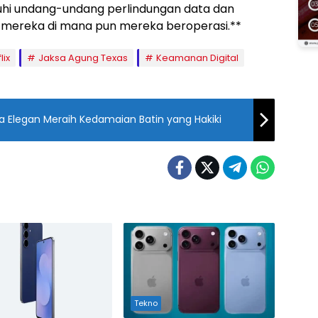
hi undang-undang perlindungan data dan
 mereka di mana pun mereka beroperasi.**
lix
Jaksa Agung Texas
Keamanan Digital
 Elegan Meraih Kedamaian Batin yang Hakiki
Tekno