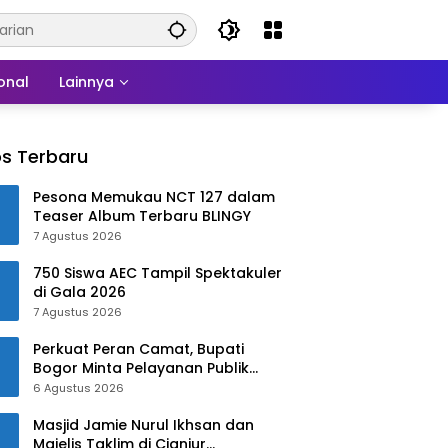
onal
Lainnya
s Terbaru
Pesona Memukau NCT 127 dalam
Teaser Album Terbaru BLINGY
7 Agustus 2026
750 Siswa AEC Tampil Spektakuler
di Gala 2026
7 Agustus 2026
Perkuat Peran Camat, Bupati
Bogor Minta Pelayanan Publik
Lebih Cepat dan Responsif
6 Agustus 2026
Masjid Jamie Nurul Ikhsan dan
Majelis Taklim di Cianjur