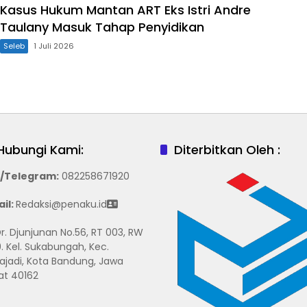
Kasus Hukum Mantan ART Eks Istri Andre
Taulany Masuk Tahap Penyidikan
Seleb
1 Juli 2026
Hubungi Kami:
Diterbitkan Oleh :
/Telegram
:
082258671920
il:
Redaksi@penaku.id
 Dr. Djunjunan No.56, RT 003, RW
. Kel. Sukabungah, Kec.
ajadi, Kota Bandung, Jawa
at 40162