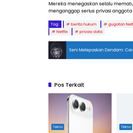
Mereka menegaskan selalu mematu
menganggap serius privasi anggota
Tag:
berita hukum
gugatan Netf
Netflix
privasi data
Seni Melepaskan Dendam: Cara
Pos Terkait
Tekno
Tekno