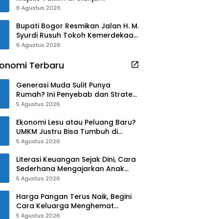
Kebakaran
6 Agustus 2026
Bupati Bogor Resmikan Jalan H. M.
Syurdi Rusuh Tokoh Kemerdekaan
Asal Jonggol
6 Agustus 2026
onomi Terbaru
Generasi Muda Sulit Punya
Rumah? Ini Penyebab dan Strategi
Mengatasinya
5 Agustus 2026
Ekonomi Lesu atau Peluang Baru?
UMKM Justru Bisa Tumbuh di
Tengah Ketidakpastian
5 Agustus 2026
Literasi Keuangan Sejak Dini, Cara
Sederhana Mengajarkan Anak
Mengelola Uang
5 Agustus 2026
Harga Pangan Terus Naik, Begini
Cara Keluarga Menghemat
Belanja
5 Agustus 2026