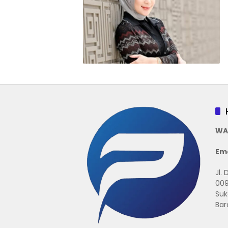
WA
Ema
Jl.
009
Suk
Bar