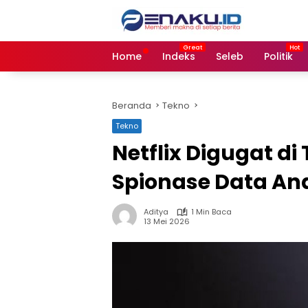
Langsung
ke
konten
Home
Indeks
Seleb
Politik
Beranda
Tekno
Tekno
Netflix Digugat di
Spionase Data Ana
Aditya
1 Min Baca
13 Mei 2026