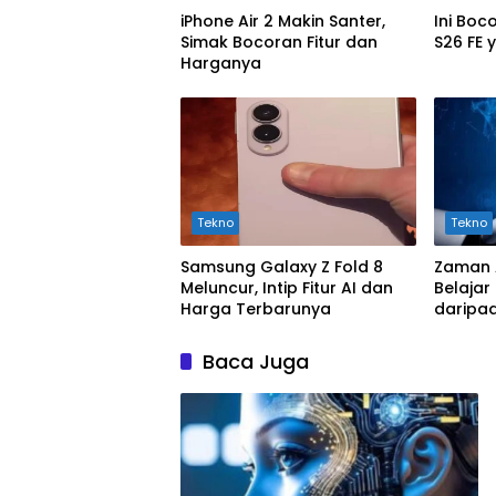
iPhone Air 2 Makin Santer,
Ini Bo
Simak Bocoran Fitur dan
S26 FE 
Harganya
Tekno
Tekno
Samsung Galaxy Z Fold 8
Zaman 
Meluncur, Intip Fitur AI dan
Belajar
Harga Terbarunya
daripa
Baca Juga