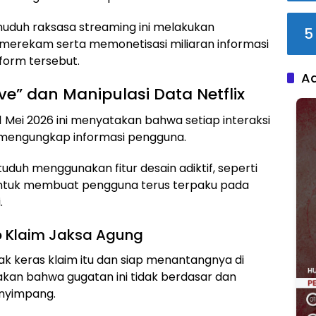
nuduh raksasa streaming ini melakukan
5
merekam serta memonetisasi miliaran informasi
form tersebut.
A
ve” dan Manipulasi Data Netflix
1 Mei 2026 ini menyatakan bahwa setiap interaksi
uk mengungkap informasi pengguna.
tuduh menggunakan fitur desain adiktif, seperti
untuk membuat pengguna terus terpaku pada
.
p Klaim Jaksa Agung
k keras klaim itu dan siap menantangnya di
kan bahwa gugatan ini tidak berdasar dan
enyimpang.