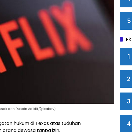
5
Ek
1
2
3
Anak dan Desain Adiktif/(pixabay)
4
gatan hukum di Texas atas tuduhan
orang dewasa tanpa izin.