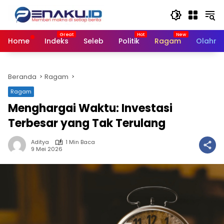
Langsung
ke
konten
Home
Indeks
Seleb
Politik
Ragam
Olahra
Beranda
Ragam
Ragam
Menghargai Waktu: Investasi
Terbesar yang Tak Terulang
Aditya
1 Min Baca
9 Mei 2026