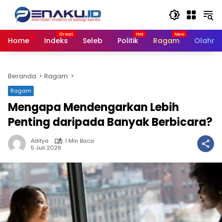
Langsung
ke
konten
Home
Indeks
Seleb
Politik
Ragam
Olahra
Beranda
Ragam
Ragam
Mengapa Mendengarkan Lebih
Penting daripada Banyak Berbicara?
Aditya
1 Min Baca
5 Juli 2026