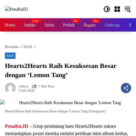
Langsung
ke
konten
Home
Indeks
Seleb
Politik
Ragam
Olahraga
Ek
Beranda
Seleb
Seleb
Hearts2Hearts Raih Kesuksesan Besar
dengan ‘Lemon Tang’
Aditya
1 Min Baca
5 Juli 2026
Hearts2Hearts Raih Kesuksesan Besar dengan 'Lemon Tang'/(Instagram)
PenaKu.ID
– Grup pendatang baru Hearts2Hearts sukses
memantapkan posisi mereka melalui perilisan mini album kedua,