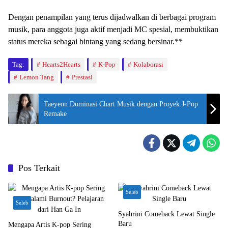
Dengan penampilan yang terus dijadwalkan di berbagai program
musik, para anggota juga aktif menjadi MC spesial, membuktikan
status mereka sebagai bintang yang sedang bersinar.**
Tag:
Hearts2Hearts
K-Pop
Kolaborasi
Lemon Tang
Prestasi
Taeyeon Dominasi Chart Musik dengan Proyek J-Pop
Remake
Pos Terkait
Seleb
Seleb
Syahrini Comeback Lewat Single
Baru
Mengapa Artis K-pop Sering