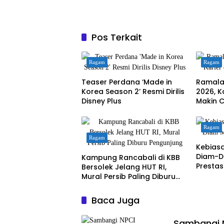
Pos Terkait
Ragam
Ragam
Teaser Perdana ‘Made in
Ramala
Korea Season 2’ Resmi Dirilis
2026, K
Disney Plus
Makin 
Ragam
Ragam
Kebias
Diam-D
Kampung Rancabali di KBB
Prestas
Bersolek Jelang HUT RI,
Mural Persib Paling Diburu
Pengunjung
Baca Juga
Sambangi N