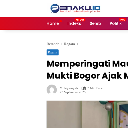
Langsung
ke
konten
Home
Indeks
Seleb
Politik
Beranda
Ragam
Ragam
Memperingati Maul
Mukti Bogor Ajak 
M. Riyansyah
2 Min Baca
27 September 2025