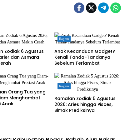
Ragam
n Zodiak 6 Agustus
Anak Kecanduan Gadget?
arier dan Asmara
Kenali Tanda-Tandanya
Cerah
Sebelum Terlambat
Ragam
aan Orang Tua yang
iam Menghambat
Ramalan Zodiak 5 Agustus
i Anak
2026: Aries hingga Pisces,
Simak Prediksinya
PCI Kabupaten Bogor, Babah Alun Bakar