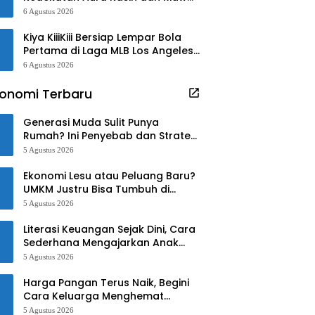
Kamil
6 Agustus 2026
Kiya KiiiKiii Bersiap Lempar Bola
Pertama di Laga MLB Los Angeles
Angels
6 Agustus 2026
onomi Terbaru
Generasi Muda Sulit Punya
Rumah? Ini Penyebab dan Strategi
Mengatasinya
5 Agustus 2026
Ekonomi Lesu atau Peluang Baru?
UMKM Justru Bisa Tumbuh di
Tengah Ketidakpastian
5 Agustus 2026
Literasi Keuangan Sejak Dini, Cara
Sederhana Mengajarkan Anak
Mengelola Uang
5 Agustus 2026
Harga Pangan Terus Naik, Begini
Cara Keluarga Menghemat
Belanja
5 Agustus 2026