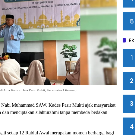
5
Ek
1
2
 Aula Kantor Desa Pasir Mukti, Kecamatan Citeureup.
3
 Nabi Muhammad SAW, Kades Pasir Mukti ajak masyarakat
a dan menciptakan silahturahmi tanpa membeda-bedakan
4
ti setiap 12 Rabiul Awal merupakan momen berharga bagi