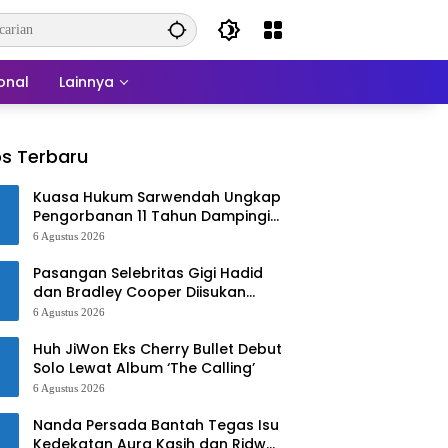
onal
Lainnya
s Terbaru
Kuasa Hukum Sarwendah Ungkap
Pengorbanan 11 Tahun Dampingi
Ruben Onsu Saat Sakit
6 Agustus 2026
Pasangan Selebritas Gigi Hadid
dan Bradley Cooper Diisukan
Menikah di Paris
6 Agustus 2026
Huh JiWon Eks Cherry Bullet Debut
Solo Lewat Album ‘The Calling’
6 Agustus 2026
Nanda Persada Bantah Tegas Isu
Kedekatan Aura Kasih dan Ridwan