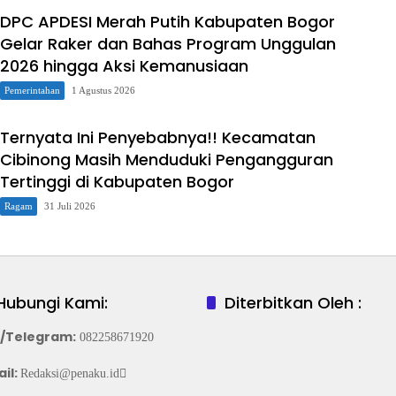
DPC APDESI Merah Putih Kabupaten Bogor
Gelar Raker dan Bahas Program Unggulan
2026 hingga Aksi Kemanusiaan
Pemerintahan
1 Agustus 2026
Ternyata Ini Penyebabnya!! Kecamatan
Cibinong Masih Menduduki Pengangguran
Tertinggi di Kabupaten Bogor
Ragam
31 Juli 2026
Hubungi Kami:
Diterbitkan Oleh :
/Telegram
:
082258671920
il:
Redaksi@penaku.id