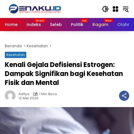
Langsung
ke
konten
Home
Indeks
Seleb
Politik
Ragam
Olahra
Beranda
Kesehatan
Kesehatan
Kenali Gejala Defisiensi Estrogen:
Dampak Signifikan bagi Kesehatan
Fisik dan Mental
Aditya
1 Min Baca
12 Mei 2026