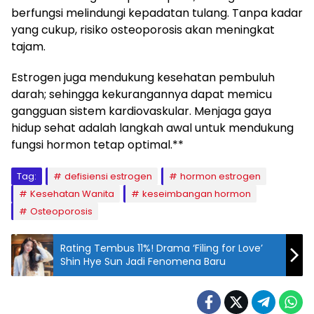
berfungsi melindungi kepadatan tulang. Tanpa kadar
yang cukup, risiko osteoporosis akan meningkat
tajam.
Estrogen juga mendukung kesehatan pembuluh
darah; sehingga kekurangannya dapat memicu
gangguan sistem kardiovaskular. Menjaga gaya
hidup sehat adalah langkah awal untuk mendukung
fungsi hormon tetap optimal.**
Tag:
defisiensi estrogen
hormon estrogen
Kesehatan Wanita
keseimbangan hormon
Osteoporosis
Rating Tembus 11%! Drama ‘Filing for Love’
Shin Hye Sun Jadi Fenomena Baru