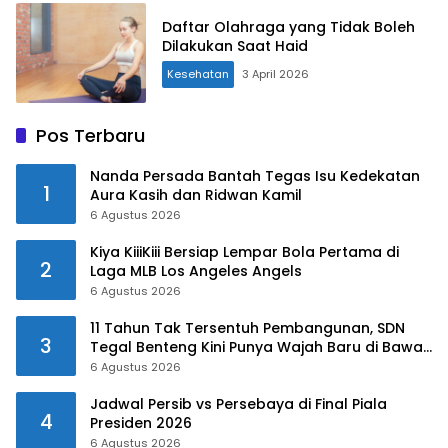
Daftar Olahraga yang Tidak Boleh
Dilakukan Saat Haid
Kesehatan
3 April 2026
Pos Terbaru
Nanda Persada Bantah Tegas Isu Kedekatan
1
Aura Kasih dan Ridwan Kamil
6 Agustus 2026
Kiya KiiiKiii Bersiap Lempar Bola Pertama di
2
Laga MLB Los Angeles Angels
6 Agustus 2026
​11 Tahun Tak Tersentuh Pembangunan, SDN
3
Tegal Benteng Kini Punya Wajah Baru di Bawah
Kepemimpinan Rudy-Jaro
6 Agustus 2026
Jadwal Persib vs Persebaya di Final Piala
4
Presiden 2026
6 Agustus 2026