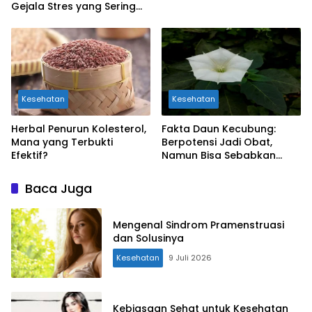
Gejala Stres yang Sering
Dianggap Sepele
Kesehatan
Kesehatan
Herbal Penurun Kolesterol,
Fakta Daun Kecubung:
Mana yang Terbukti
Berpotensi Jadi Obat,
Efektif?
Namun Bisa Sebabkan
Keracunan
Baca Juga
Mengenal Sindrom Pramenstruasi
dan Solusinya
Kesehatan
9 Juli 2026
Kebiasaan Sehat untuk Kesehatan