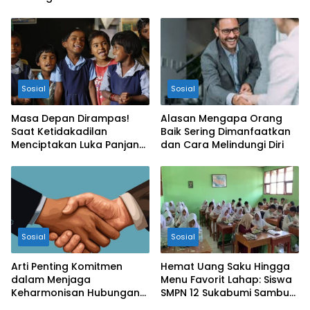
dan Beri Motivasi
Sosial
Sosial
Masa Depan Dirampas!
Alasan Mengapa Orang
Saat Ketidakadilan
Baik Sering Dimanfaatkan
Menciptakan Luka Panjang
dan Cara Melindungi Diri
bagi Anak Bangsa
Sosial
Sosial
Arti Penting Komitmen
Hemat Uang Saku Hingga
dalam Menjaga
Menu Favorit Lahap: Siswa
Keharmonisan Hubungan
SMPN 12 Sukabumi Sambut
Personal maupun
Antusias Program MBG