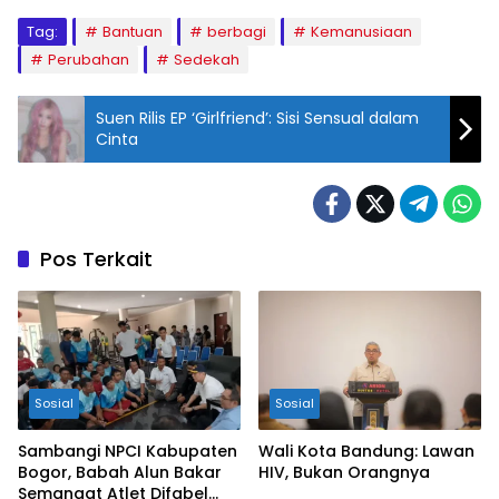
Tag:
Bantuan
berbagi
Kemanusiaan
Perubahan
Sedekah
Suen Rilis EP ‘Girlfriend’: Sisi Sensual dalam
Cinta
Pos Terkait
Sosial
Sosial
Sambangi NPCI Kabupaten
Wali Kota Bandung: Lawan
Bogor, Babah Alun Bakar
HIV, Bukan Orangnya
Semangat Atlet Difabel