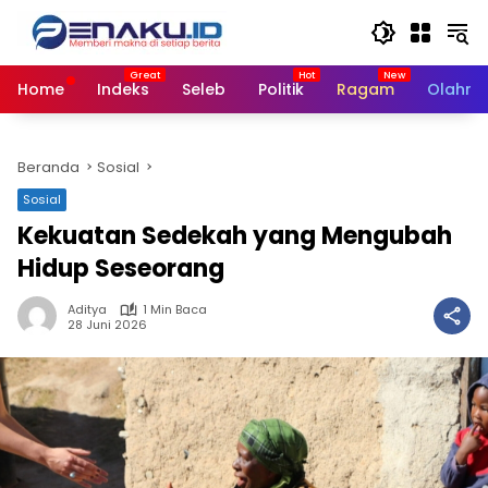
Langsung
ke
konten
Home
Indeks
Seleb
Politik
Ragam
Olahra
Beranda
Sosial
Sosial
Kekuatan Sedekah yang Mengubah
Hidup Seseorang
Aditya
1 Min Baca
28 Juni 2026