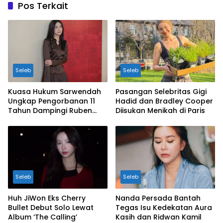
Pos Terkait
Seleb
Seleb
Kuasa Hukum Sarwendah
Pasangan Selebritas Gigi
Ungkap Pengorbanan 11
Hadid dan Bradley Cooper
Tahun Dampingi Ruben
Diisukan Menikah di Paris
Onsu Saat Sakit
Seleb
Seleb
Huh JiWon Eks Cherry
Nanda Persada Bantah
Bullet Debut Solo Lewat
Tegas Isu Kedekatan Aura
Album ‘The Calling’
Kasih dan Ridwan Kamil