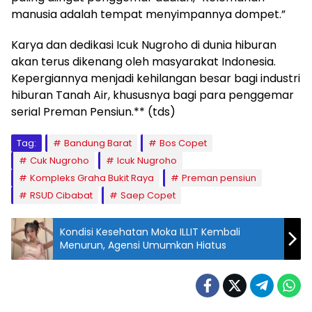
manusia adalah tempat menyimpannya dompet.”
Karya dan dedikasi Icuk Nugroho di dunia hiburan
akan terus dikenang oleh masyarakat Indonesia.
Kepergiannya menjadi kehilangan besar bagi industri
hiburan Tanah Air, khususnya bagi para penggemar
serial Preman Pensiun.** (tds)
Tag:
Bandung Barat
Bos Copet
Cuk Nugroho
Icuk Nugroho
Kompleks Graha Bukit Raya
Preman pensiun
RSUD Cibabat
Saep Copet
Kondisi Kesehatan Moka ILLIT Kembali
Menurun, Agensi Umumkan Hiatus