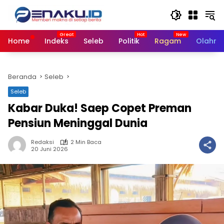
Langsung
ke
konten
Home
Indeks
Seleb
Politik
Ragam
Olahra
Beranda
Seleb
Seleb
Kabar Duka! Saep Copet Preman
Pensiun Meninggal Dunia
Redaksi
2 Min Baca
20 Juni 2026