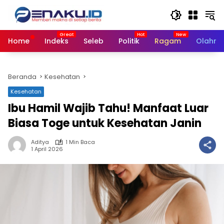
Langsung
ke
konten
Home
Indeks
Seleb
Politik
Ragam
Olahra
Beranda
Kesehatan
Kesehatan
Ibu Hamil Wajib Tahu! Manfaat Luar
Biasa Toge untuk Kesehatan Janin
Aditya
1 Min Baca
1 April 2026