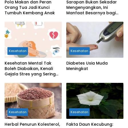
Pola Makan dan Peran
Sarapan Bukan Sekadar
Orang Tua Jadi Kunci
Mengenyangkan, Ini
Tumbuh Kembang Anak
Manfaat Besarnya bagi
Kesehatan Otak Anak
Kesehatan
Kesehatan
Kesehatan Mental Tak
Diabetes Usia Muda
Boleh Diabaikan, Kenali
Meningkat
Gejala Stres yang Sering
Dianggap Sepele
Kesehatan
Kesehatan
Herbal Penurun Kolesterol,
Fakta Daun Kecubung: