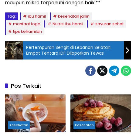
maupun mikro terpenuhi dengan baik.**
Tag:
ibu hamil
kesehatan janin
manfaat toge
Nutrisi ibu hamil
sayuran sehat
tips kehamilan
Pertempuran Sengit di Lebanon Selatan:
Empat Tentara IDF Dilaporkan Tewas
Pos Terkait
Kesehatan
Kesehatan