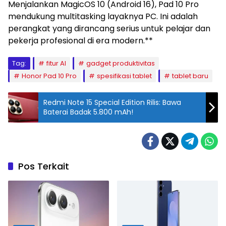
Menjalankan MagicOS 10 (Android 16), Pad 10 Pro
mendukung multitasking layaknya PC. Ini adalah
perangkat yang dirancang serius untuk pelajar dan
pekerja profesional di era modern.**
Tag:
fitur AI
gadget produktivitas
Honor Pad 10 Pro
spesifikasi tablet
tablet baru
Redmi Note 15 Special Edition Rilis: Bawa
Baterai Badak 5.800 mAh!
Pos Terkait