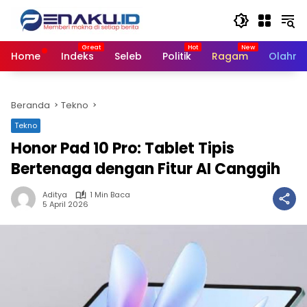
Langsung
ke
konten
Home
Indeks
Seleb
Politik
Ragam
Olahra
Beranda
Tekno
Tekno
Honor Pad 10 Pro: Tablet Tipis
Bertenaga dengan Fitur AI Canggih
Aditya
1 Min Baca
5 April 2026