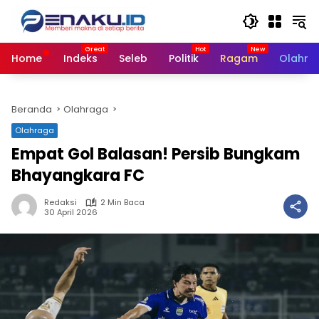
Langsung
ke
konten
Home
Indeks
Seleb
Politik
Ragam
Olahra
Beranda
Olahraga
Olahraga
Empat Gol Balasan! Persib Bungkam
Bhayangkara FC
Redaksi
2 Min Baca
30 April 2026