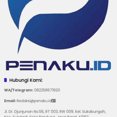
Hubungi Kami:
WA/Telegram
:
082258671920
Email:
Redaksi@penaku.id
Jl. Dr. Djunjunan No.56, RT 003, RW 009. Kel. Sukabungah,
Kec. Sukajadi, Kota Bandung, Jawa Barat 40162