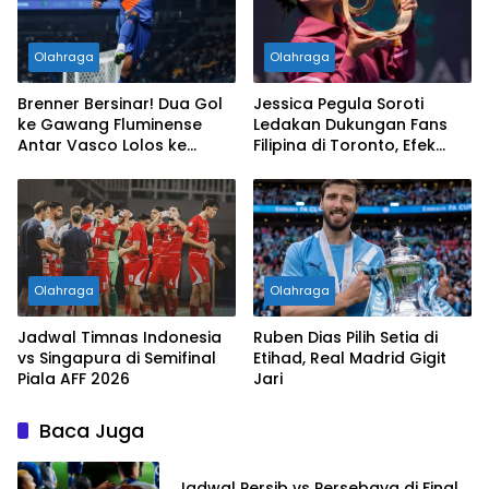
Olahraga
Olahraga
Brenner Bersinar! Dua Gol
Jessica Pegula Soroti
ke Gawang Fluminense
Ledakan Dukungan Fans
Antar Vasco Lolos ke
Filipina di Toronto, Efek
Perempat Final Copa do
Alexandra Eala Makin
Brasil
Terasa
Olahraga
Olahraga
Jadwal Timnas Indonesia
Ruben Dias Pilih Setia di
vs Singapura di Semifinal
Etihad, Real Madrid Gigit
Piala AFF 2026
Jari
Baca Juga
Jadwal Persib vs Persebaya di Final